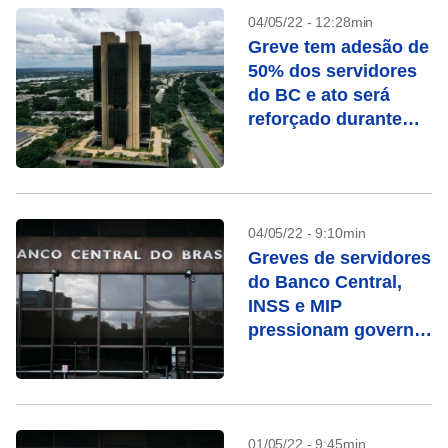
04/05/22 - 12:28min
Greve tem adesão de
50% dos servidores
do BC e ato será
reforçado durante
Copom
04/05/22 - 9:10min
Greves de servidores
do Banco Central,
INSS e MIP
pressionam governo
por reajuste
01/05/22 - 9:45min