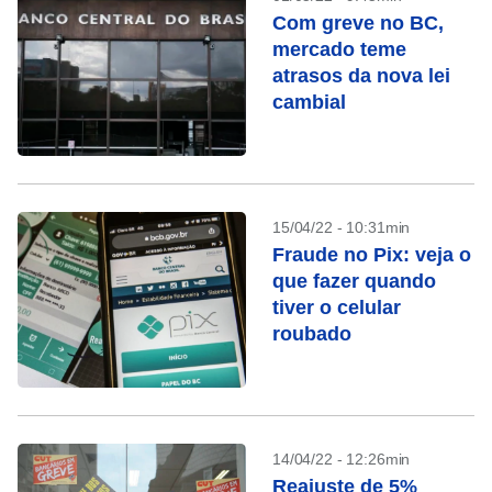
Com greve no BC,
mercado teme
atrasos da nova lei
cambial
15/04/22 - 10:31min
Fraude no Pix: veja o
que fazer quando
tiver o celular
roubado
14/04/22 - 12:26min
Reajuste de 5%