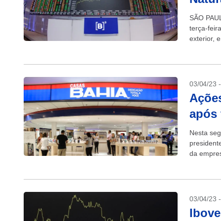
SÃO PAULO
terça-feir
exterior, 
da...
03/04/23 
Ações
após 
Nesta seg
president
da empres
03/04/23 
Ibove