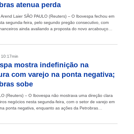
bras atenua perda
 Arend Laier SÃO PAULO (Reuters) – O Ibovespa fechou em
ta segunda-feira, pelo segundo pregão consecutivo, com
inanceiros ainda avaliando a proposta do novo arcabouço
onderando os potenciais...
- 10:17min
spa mostra indefinição na
ura com varejo na ponta negativa;
bras sobe
 (Reuters) – O Ibovespa não mostrava uma direção clara
iros negócios nesta segunda-feira, com o setor de varejo em
na ponta negativa, enquanto as ações da Petrobras
 forte em...