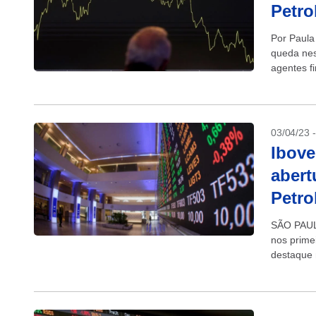
Petro
Por Paula
queda nes
agentes f
fiscal e p
03/04/23 
Ibove
abert
Petro
SÃO PAULO
nos prime
destaque 
avançavam