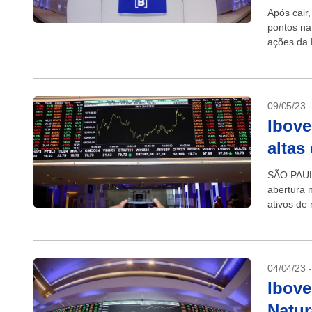
Após cair
pontos na
ações da 
ao lucro...
09/05/23 
Ibove
altas
SÃO PAULO
abertura 
ativos de 
China,...
04/04/23 
Ibove
Natu