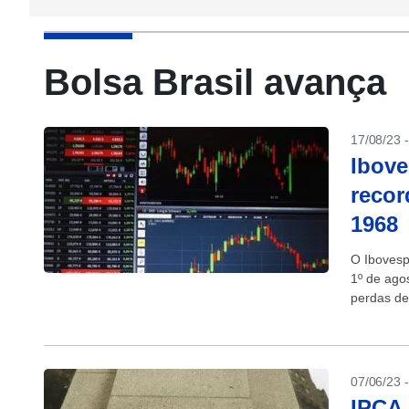
Bolsa Brasil avança
17/08/23 
Ibove
recor
1968
O Ibovesp
1º de agos
perdas de 
07/06/23 
IPCA 