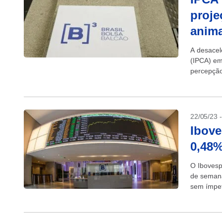
proje
anim
A desacel
(IPCA) em
percepção
isso,...
22/05/23 
Ibove
0,48%
O Ibovesp
de semana
sem ímpet