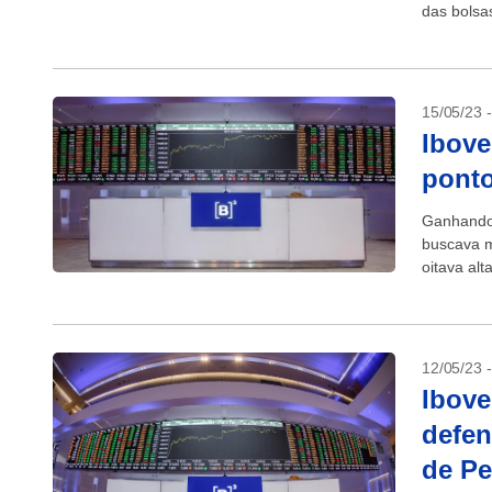
das bolsa
15/05/23 
Ibove
ponto
Ganhando 
buscava m
oitava alt
12/05/23 
Ibove
defen
de Pe