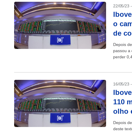
22/05/23 
Ibove
o cam
de c
Depois de
passou a 
perder 0,
16/05/23 
Ibove
110 m
olho 
Depois de
deste tex