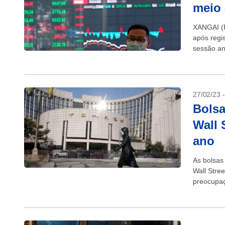
meio 
XANGAI (R
após regi
sessão an
sentimento
27/02/23 
Bolsa
Wall 
ano
As bolsas
Wall Stre
preocupaç
na Ásia,...