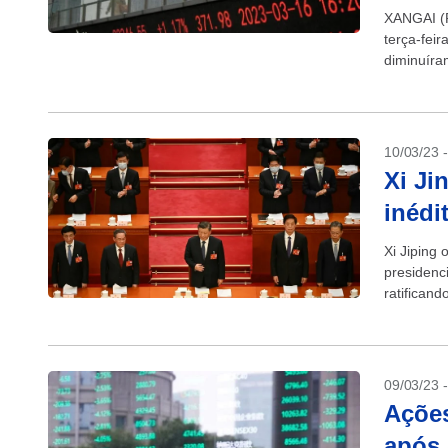
XANGAI (R
terça-fei
diminuíra
10/03/23 
Xi Ji
inédi
Xi Jiping 
presidenc
ratifican
resultado 
09/03/23 
Açõe
após 