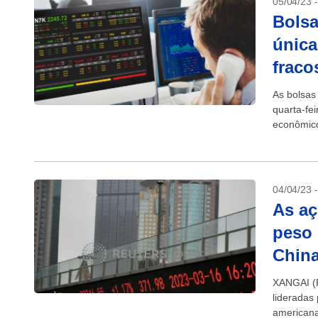
05/04/23 
Bolsa
única
fraco
As bolsas
quarta-fei
econômico
1,68%...
04/04/23 
As a
peso 
Chin
XANGAI (R
lideradas
americana