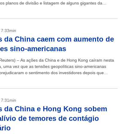
os planos de divisão e listagem de alguns gigantes da
mpulsionaram...
- 7:33min
s da China caem com aumento de
es sino-americanas
euters) – As ações da China e de Hong Kong caíram nesta
ra, uma vez que as tensões geopolíticas sino-americanas
prejudicaram o sentimento dos investidores depois que
ares dos Estados Unidos acusaram...
- 7:31min
s da China e Hong Kong sobem
lívio de temores de contágio
rio