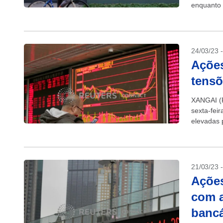
enquanto 
internet i
24/03/23 
Açõe
tensõ
XANGAI (R
sexta-fei
elevadas 
parlament
21/03/23 
Açõe
com a
bancá