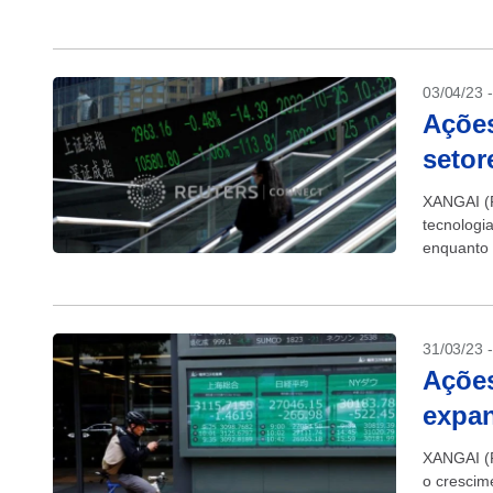
subiram u
03/04/23 
Açõe
setor
XANGAI (R
tecnologi
enquanto 
depois qu
31/03/23 
Ações
expan
XANGAI (R
o crescime