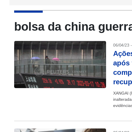
bolsa da china guerr
06/04/23 
Ações
após
comp
recu
XANGAI (R
inalterada
evidência
sino-amer
subindo. A