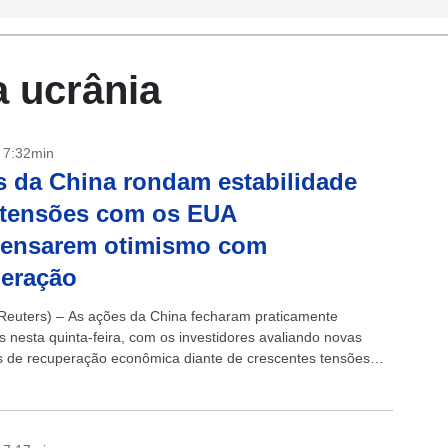
a ucrânia
- 7:32min
 da China rondam estabilidade
 tensões com os EUA
ensarem otimismo com
peração
euters) – As ações da China fecharam praticamente
s nesta quinta-feira, com os investidores avaliando novas
s de recuperação econômica diante de crescentes tensões
icanas, enquanto os fabricantes de chips continuaram
s...