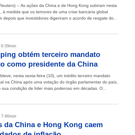
euters) – As ações da China e de Hong Kong subiram nesta
ra, à medida que os temores de uma crise bancária global
m depois que investidores digeriram o acordo de resgate do...
- 0:39min
nping obtém terceiro mandato
to como presidente da China
obteve, nesta sexta-feira (10), um inédito terceiro mandato
ial na China após uma votação do órgão parlamentar do país,
do sua condição de líder mais poderoso em décadas. O
da votação...
- 7:40min
s da China e Hong Kong caem
dados de inflação