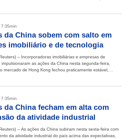
ma vez que...
- 7:35min
s da China sobem com salto em
es imobiliário e de tecnologia
euters) – Incorporadoras imobiliárias e empresas de
a impulsionaram as ações da China nesta segunda-feira,
o mercado de Hong Kong fechou praticamente estável,
e cortes inesperados na produção da Arábia Saudita...
- 7:35min
 da China fecham em alta com
são da atividade industrial
euters) – As ações da China subiram nesta sexta-feira com
nto da atividade industrial do país acima das expectativas,