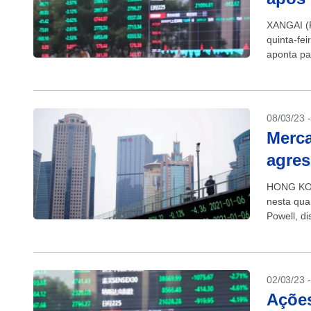
XANGAI (R
quinta-fe
aponta pa
geopolític
08/03/23 
Merc
agres
HONG KON
nesta qua
Powell, d
terá...
02/03/23 
Açõe