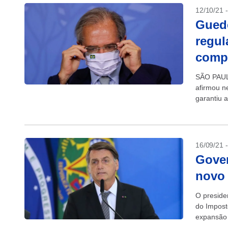
12/10/21 
Guede
regul
comp
SÃO PAULO
afirmou ne
garantiu 
de dólare
16/09/21 
Gover
novo 
O preside
do Impost
expansão 
em vigor. 