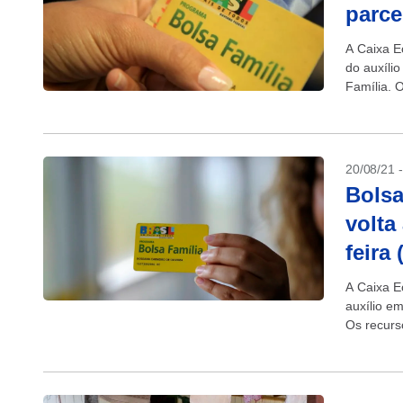
parce
A Caixa E
do auxíli
Família. 
Tem, por 
20/08/21 
Bolsa
volta
feira
A Caixa E
auxílio e
Os recurs
quem rece