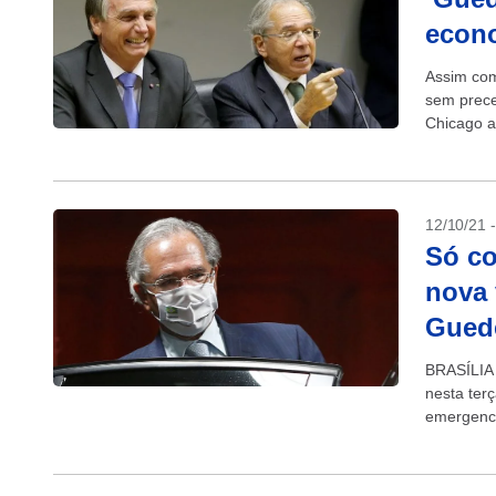
econ
Assim com
sem prece
Chicago ab
Friedman,
12/10/21 
Só co
nova 
Gued
BRASÍLIA 
nesta terç
emergenci
não é o qu