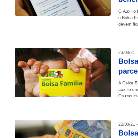
O Auxílio 
o Bolsa F
devem fica
23/08/21 
Bolsa
parce
A Caixa E
auxílio e
Os recurs
quem rece
22/08/21 
Bolsa