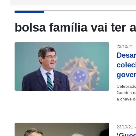
bolsa família vai ter
23/10/21 
Desar
colec
gove
Celebrado
Guedes nã
a chave d
secretari
23/10/21 
‘Gued