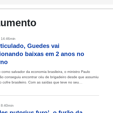
 aumento
- 14:46min
ticulado, Guedes vai
ionando baixas em 2 anos no
rno
 como salvador da economia brasileira, o ministro Paulo
o conseguiu encontrar céu de brigadeiro desde que assumiu
o cofre brasileiro. Com as saídas que teve no seu
ado nesta semana,...
- 8:40min
es putorius furo’, o furão da