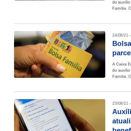
do auxíli
Família. 
Tem, por 
24/08/21 
Bolsa
parce
A Caixa E
do auxíli
Família. 
Tem, por 
23/08/21 
Auxíl
atual
benef