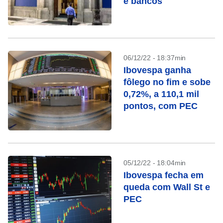
e bancos
06/12/22 - 18:37min
Ibovespa ganha
fôlego no fim e sobe
0,72%, a 110,1 mil
pontos, com PEC
05/12/22 - 18:04min
Ibovespa fecha em
queda com Wall St e
PEC