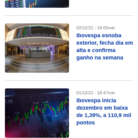
02/12/22 - 18:05min
Ibovespa esnoba
exterior, fecha dia em
alta e confirma
ganho na semana
01/12/22 - 18:47min
Ibovespa inicia
dezembro em baixa
de 1,39%, a 110,9 mil
pontos