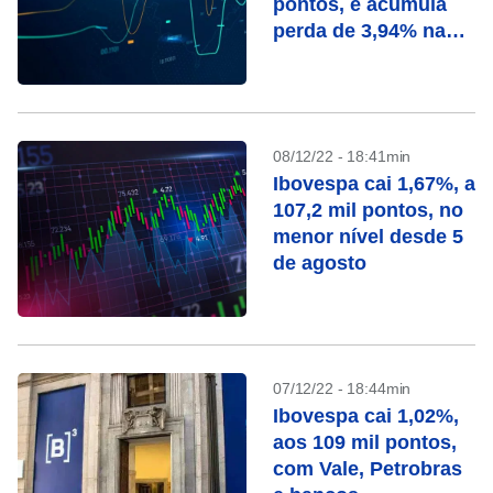
pontos, e acumula
perda de 3,94% na
semana
08/12/22 - 18:41min
Ibovespa cai 1,67%, a
107,2 mil pontos, no
menor nível desde 5
de agosto
07/12/22 - 18:44min
Ibovespa cai 1,02%,
aos 109 mil pontos,
com Vale, Petrobras