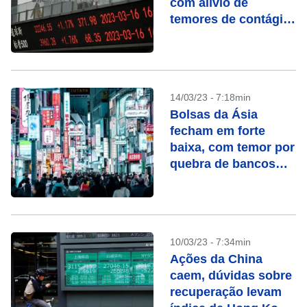
com alívio de
temores de contágio
bancário
14/03/23 - 7:18min
Bolsas da Ásia
fecham em forte
baixa, com temor por
quebra de bancos
nos EUA
10/03/23 - 7:34min
Ações da China
caem, dúvidas sobre
recuperação levam