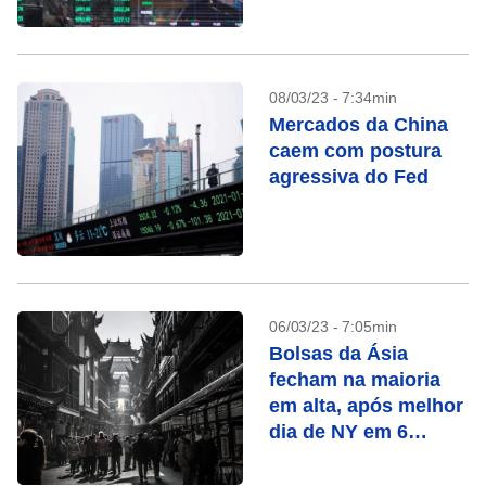
08/03/23 - 7:34min
Mercados da China
caem com postura
agressiva do Fed
06/03/23 - 7:05min
Bolsas da Ásia
fecham na maioria
em alta, após melhor
dia de NY em 6
semanas