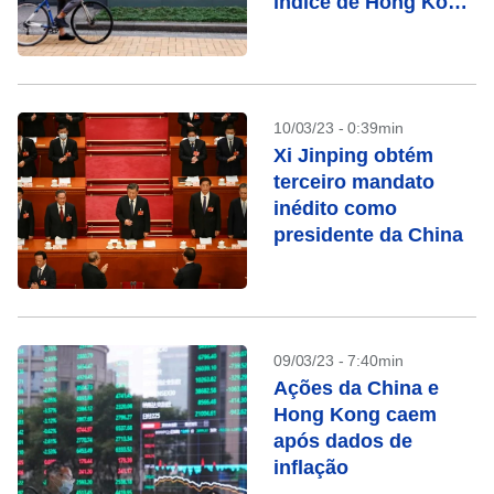
índice de Hong Kong
a mínima em 11
semanas
10/03/23 - 0:39min
Xi Jinping obtém
terceiro mandato
inédito como
presidente da China
09/03/23 - 7:40min
Ações da China e
Hong Kong caem
após dados de
inflação