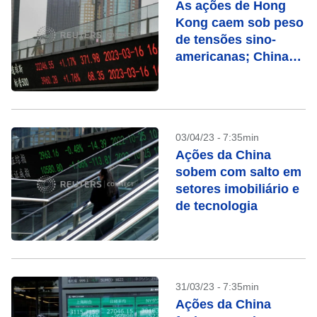
As ações de Hong
Kong caem sob peso
de tensões sino-
americanas; China
sobe
03/04/23 - 7:35min
Ações da China
sobem com salto em
setores imobiliário e
de tecnologia
31/03/23 - 7:35min
Ações da China