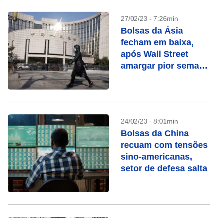
27/02/23 - 7:26min
Bolsas da Ásia
fecham em baixa,
após Wall Street
amargar pior semana
do ano
24/02/23 - 8:01min
Bolsas da China
recuam com tensões
sino-americanas,
setor de defesa salta