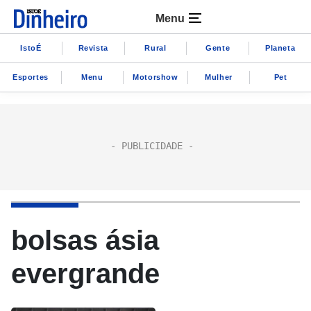
Menu
IstoÉ
Revista
Rural
Gente
Planeta
Esportes
Menu
Motorshow
Mulher
Pet
bolsas ásia
evergrande