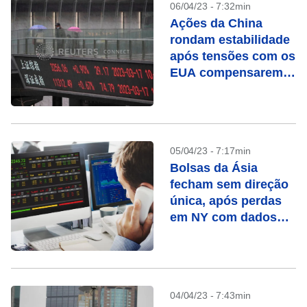
06/04/23 - 7:32min
Ações da China
rondam estabilidade
após tensões com os
EUA compensarem
otimismo com
recuperação
05/04/23 - 7:17min
Bolsas da Ásia
fecham sem direção
única, após perdas
em NY com dados
fracos
04/04/23 - 7:43min