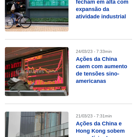
fecham em alta com
expansão da
atividade industrial
24/03/23 - 7:33min
Ações da China
caem com aumento
de tensões sino-
americanas
21/03/23 - 7:31min
Ações da China e
Hong Kong sobem