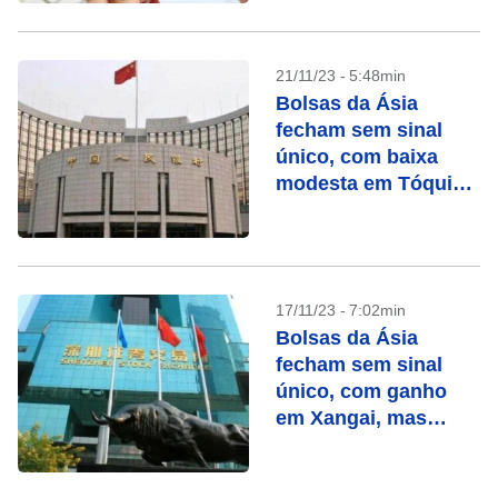
21/11/23 - 5:48min
Bolsas da Ásia
fecham sem sinal
único, com baixa
modesta em Tóquio
e Xangai
17/11/23 - 7:02min
Bolsas da Ásia
fecham sem sinal
único, com ganho
em Xangai, mas
queda forte em Hong
Kong