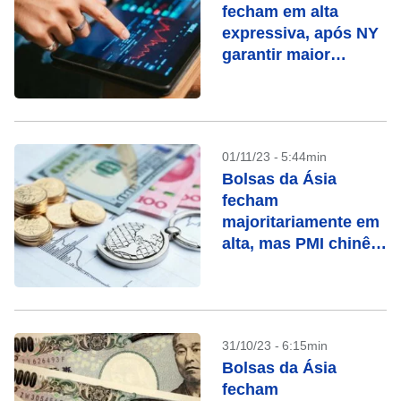
fecham em alta
expressiva, após NY
garantir maior
avanço semanal em
2023
01/11/23 - 5:44min
Bolsas da Ásia
fecham
majoritariamente em
alta, mas PMI chinês
pesa em Shenzhen e
Hong Kong
31/10/23 - 6:15min
Bolsas da Ásia
fecham