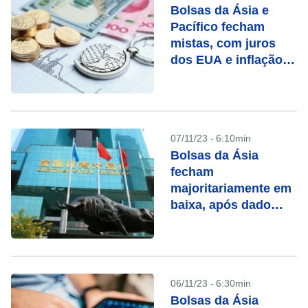
Bolsas da Ásia e
Pacífico fecham
mistas, com juros
dos EUA e inflação
chinesa no radar
07/11/23 - 6:10min
Bolsas da Ásia
fecham
majoritariamente em
baixa, após dado
fraco de exportação
da China
06/11/23 - 6:30min
Bolsas da Ásia