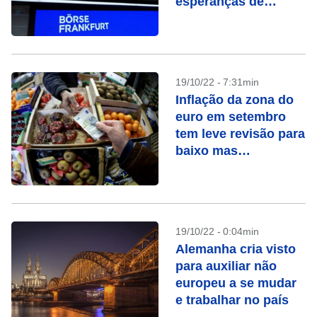
esperanças de
mudança do Fed e
balanços robustos
19/10/22 - 7:31min
Inflação da zona do
euro em setembro
tem leve revisão para
baixo mas
permanece em
máxima recorde
19/10/22 - 0:04min
Alemanha cria visto
para auxiliar não
europeu a se mudar
e trabalhar no país