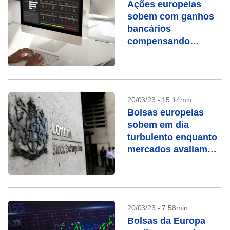
Ações europeias
sobem com ganhos
bancários
compensando
nervosismo sobre
recessão nos EUA
20/03/23 - 15:14min
Bolsas europeias
sobem em dia
turbulento enquanto
mercados avaliam
resgate do Credit
Suisse
20/03/23 - 7:58min
Bolsas da Europa