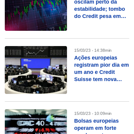
oscilam perto da
estabilidade; tombo
do Credit pesa em
ações
15/03/23 - 14:38min
Ações europeias
registram pior dia em
um ano e Credit
Suisse tem nova
mínima recorde
15/03/23 - 10:09min
Bolsas europeias
operam em forte