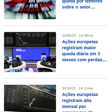
queda por temores
sobre o setor
bancário
13/03/23 - 14:38min
Ações europeias
registram maior
queda diária em 3
meses com perdas
dos bancos
31/10/22 - 14:31min
Ações europeias
registram alta
mensal por