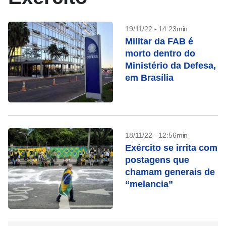
19/11/22 - 14:23min
Militar da FAB é
morto dentro do
Ministério da Defesa,
em Brasília
18/11/22 - 12:56min
Exército se irrita com
postagens que
chamam generais de
“melancia”