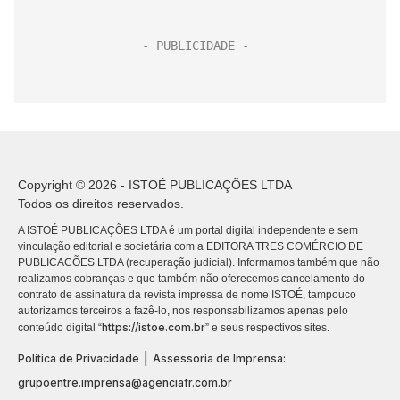
Copyright © 2026 - ISTOÉ PUBLICAÇÕES LTDA
Todos os direitos reservados.
A ISTOÉ PUBLICAÇÕES LTDA é um portal digital independente e sem
vinculação editorial e societária com a EDITORA TRES COMÉRCIO DE
PUBLICACÕES LTDA (recuperação judicial). Informamos também que não
realizamos cobranças e que também não oferecemos cancelamento do
contrato de assinatura da revista impressa de nome ISTOÉ, tampouco
autorizamos terceiros a fazê-lo, nos responsabilizamos apenas pelo
https://istoe.com.br
conteúdo digital “
” e seus respectivos sites.
|
Política de Privacidade
Assessoria de Imprensa:
grupoentre.imprensa@agenciafr.com.br