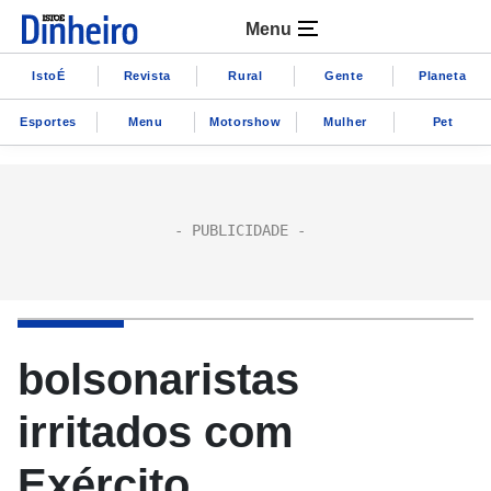
Menu
IstoÉ
Revista
Rural
Gente
Planeta
Esportes
Menu
Motorshow
Mulher
Pet
bolsonaristas
irritados com
Exército