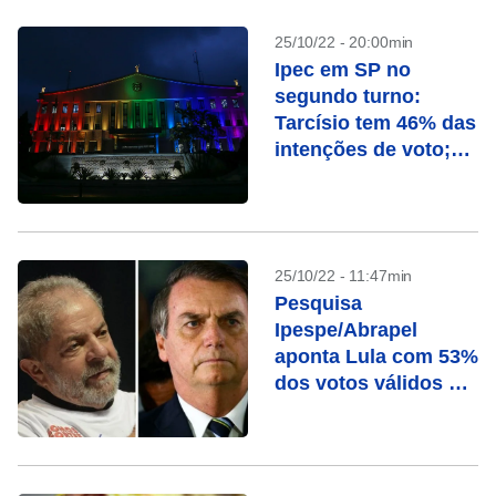
25/10/22 - 20:00min
Ipec em SP no
segundo turno:
Tarcísio tem 46% das
intenções de voto;
Haddad, 43%
25/10/22 - 11:47min
Pesquisa
Ipespe/Abrapel
aponta Lula com 53%
dos votos válidos e
Bolsonaro com 47%