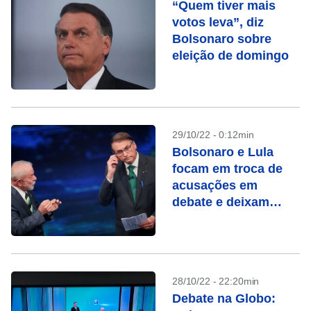
“Quem tiver mais
votos leva”, diz
Bolsonaro sobre
eleição de domingo
29/10/22 - 0:12min
Bolsonaro e Lula
focam em troca de
acusações em
debate e deixam
propostas de lado
28/10/22 - 22:20min
Debate na Globo: