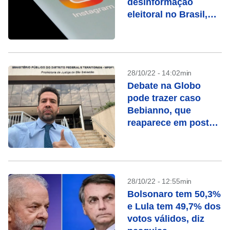
desinformação
eleitoral no Brasil,
dizem entidades
28/10/22 - 14:02min
Debate na Globo
pode trazer caso
Bebianno, que
reaparece em posts
de Janones e
Marinho
28/10/22 - 12:55min
Bolsonaro tem 50,3%
e Lula tem 49,7% dos
votos válidos, diz