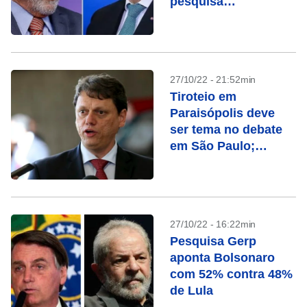
pesquisa
ModalMais/Futura
27/10/22 - 21:52min
Tiroteio em
Paraisópolis deve
ser tema no debate
em São Paulo;
entenda o caso
27/10/22 - 16:22min
Pesquisa Gerp
aponta Bolsonaro
com 52% contra 48%
de Lula