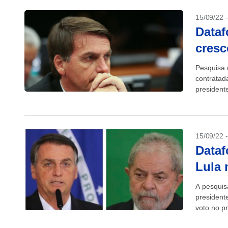
15/09/22 
Dataf
cresc
Pesquisa d
contratad
president
enquanto 
15/09/22 
Dataf
Lula
A pesquisa
president
voto no pr
Na última 