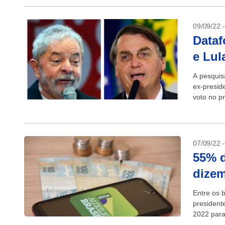
09/09/22 
Dataf
e Lu
A pesquisa
ex-presid
voto no pr
+ Lula...
07/09/22 
55% d
dizem
Entre os b
presidente
2022 para
(PL)...