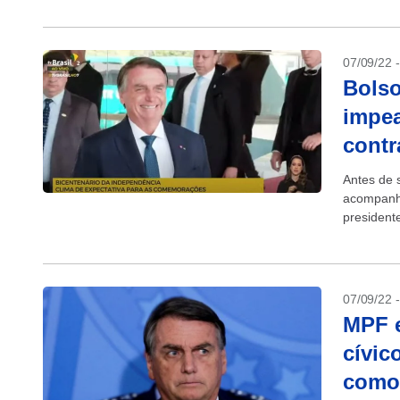
07/09/22 
Bolso
impea
contr
Antes de s
acompanhar
president
a uma dita
07/09/22 
MPF e
cívic
como 