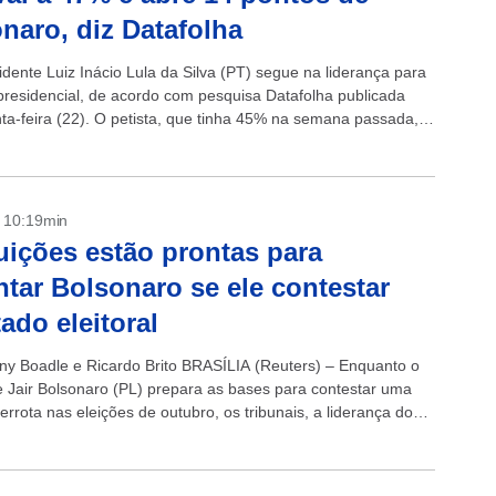
naro, diz Datafolha
idente Luiz Inácio Lula da Silva (PT) segue na liderança para
 presidencial, de acordo com pesquisa Datafolha publicada
nta-feira (22). O petista, que tinha 45% na semana passada,
...
- 10:19min
tuições estão prontas para
ntar Bolsonaro se ele contestar
tado eleitoral
ny Boadle e Ricardo Brito BRASÍLIA (Reuters) – Enquanto o
e Jair Bolsonaro (PL) prepara as bases para contestar uma
errota nas eleições de outubro, os tribunais, a liderança do
, os...