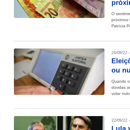
próx
O sentime
próximos 
Patrícia 
do final d
26/09/22 
Eleiç
ou nu
Quando o 
dúvidas a
votar nulo
22/09/22 
Lula 