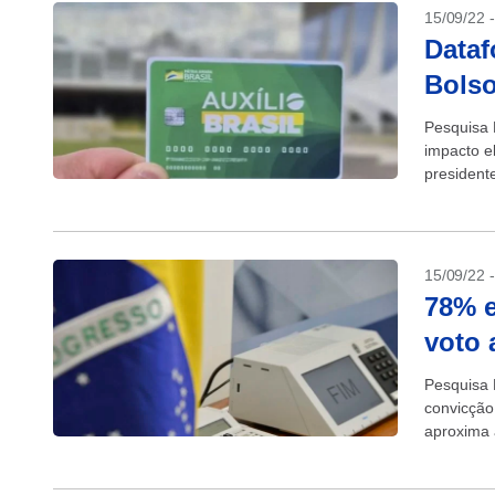
15/09/22 
Dataf
Bolso
Pesquisa 
impacto e
president
chega a 2
15/09/22 
78% e
voto 
Pesquisa 
convicção
aproxima 
78% dos..