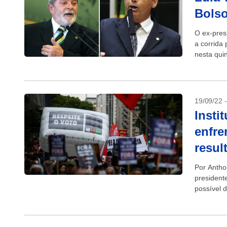
Bolso
O ex-pres
a corrida
nesta qui
agora tem
19/09/22 
Insti
enfre
resul
Por Antho
president
possível d
Congresso