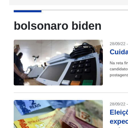
bolsonaro biden
28/09/22 
Cuida
Na reta fi
candidato
postagens 
28/09/22 
Eleiç
expec