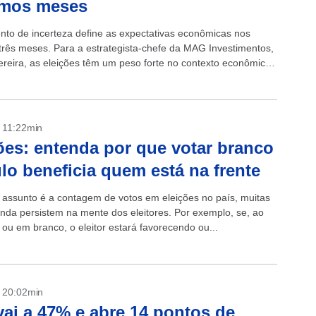
imos meses
nto de incerteza define as expectativas econômicas nos
três meses. Para a estrategista-chefe da MAG Investimentos,
Pereira, as eleições têm um peso forte no contexto econômico
e 2022 ao...
- 11:22min
ões: entenda por que votar branco
lo beneficia quem está na frente
assunto é a contagem de votos em eleições no país, muitas
inda persistem na mente dos eleitores. Por exemplo, se, ao
 ou em branco, o eleitor estará favorecendo ou...
- 20:02min
vai a 47% e abre 14 pontos de