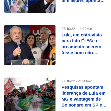
tem 49,6%, aponta
Paraná Pesquisas
28/10/22 - 11:12min
Lula, em entrevista
para Isto É: “Se o
orçamento secreto
fosse bom não
precisaria ser
secreto”
27/10/22 - 21:33min
Pesquisas apontam
liderança de Lula em
MG e vantagem de
Bolsonaro em SP e