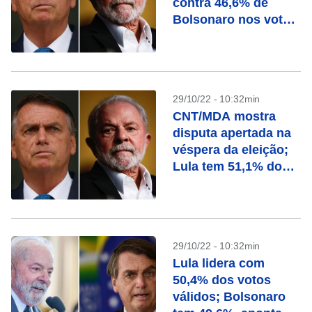
contra 46,6% de
Bolsonaro nos votos
válidos
29/10/22 - 10:32min
CNT/MDA mostra
disputa apertada na
véspera da eleição;
Lula tem 51,1% dos
válidos contra 48,9%
de Bolsonaro
29/10/22 - 10:32min
Lula lidera com
50,4% dos votos
válidos; Bolsonaro