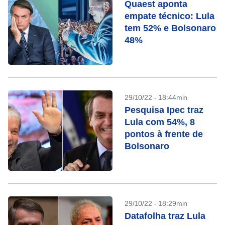
Quaest aponta
empate técnico: Lula
tem 52% e Bolsonaro
48%
29/10/22 - 18:44min
Pesquisa Ipec traz
Lula com 54%, 8
pontos à frente de
Bolsonaro
29/10/22 - 18:29min
Datafolha traz Lula