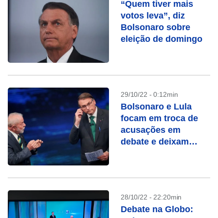
“Quem tiver mais
votos leva”, diz
Bolsonaro sobre
eleição de domingo
29/10/22 - 0:12min
Bolsonaro e Lula
focam em troca de
acusações em
debate e deixam
propostas de lado
28/10/22 - 22:20min
Debate na Globo: