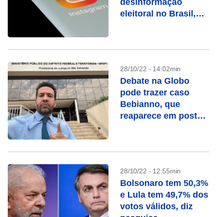
desinformação
eleitoral no Brasil,
dizem entidades
28/10/22 - 14:02min
Debate na Globo
pode trazer caso
Bebianno, que
reaparece em posts
de Janones e
Marinho
28/10/22 - 12:55min
Bolsonaro tem 50,3%
e Lula tem 49,7% dos
votos válidos, diz