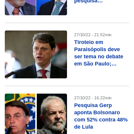
pesquisa
ModalMais/Futura
27/10/22 - 21:52min
Tiroteio em
Paraisópolis deve
ser tema no debate
em São Paulo;
entenda o caso
27/10/22 - 16:22min
Pesquisa Gerp
aponta Bolsonaro
com 52% contra 48%
de Lula