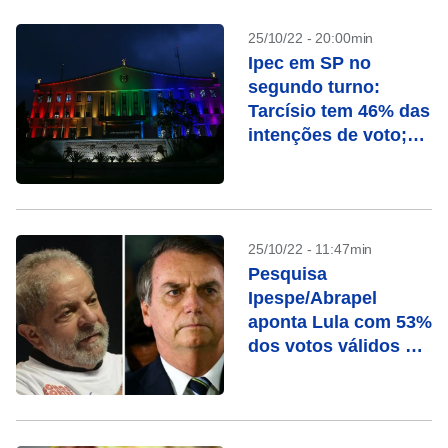
25/10/22 - 20:00min
Ipec em SP no
segundo turno:
Tarcísio tem 46% das
intenções de voto;
Haddad, 43%
25/10/22 - 11:47min
Pesquisa
Ipespe/Abrapel
aponta Lula com 53%
dos votos válidos e
Bolsonaro com 47%