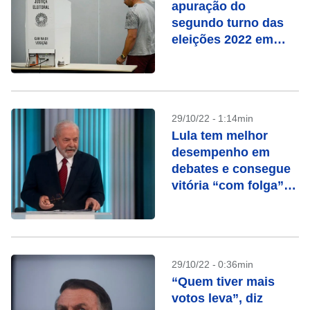
apuração do
segundo turno das
eleições 2022 em
tempo real
29/10/22 - 1:14min
Lula tem melhor
desempenho em
debates e consegue
vitória “com folga”
na Globo, avalia
campanha
29/10/22 - 0:36min
“Quem tiver mais
votos leva”, diz