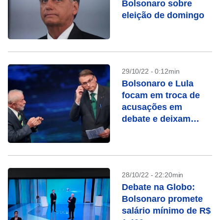
Bolsonaro sobre
eleição de domingo
29/10/22 - 0:12min
Bolsonaro e Lula
focam em troca de
acusações em
debate e deixam
propostas de lado
28/10/22 - 22:20min
Debate na Globo:
Bolsonaro promete
salário mínimo de R$