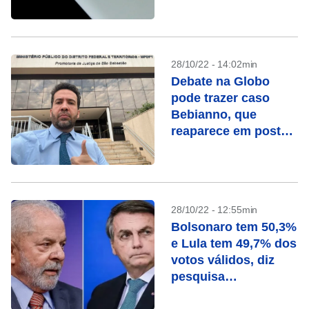
dizem entidades
28/10/22 - 14:02min
Debate na Globo
pode trazer caso
Bebianno, que
reaparece em posts
de Janones e
Marinho
28/10/22 - 12:55min
Bolsonaro tem 50,3%
e Lula tem 49,7% dos
votos válidos, diz
pesquisa
ModalMais/Futura