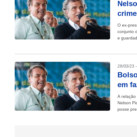
Nelso
crime
O ex-pres
conjunto 
e guardad
correligio
28/03/23 
Bolso
em fa
A relação
Nelson Pi
posse pre