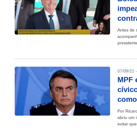
impea
contr
Antes de s
acompanhar
president
a uma dita
07/09/22 
MPF e
cívic
como 
Por Ricar
abriu um 
evitar que