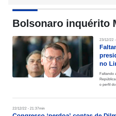
Bolsonaro inquérito
23/12/22 
Falta
presi
no Li
Faltando 
República
o perfil d
22/12/22 - 21:37min
Congresso ‘perdoa’ contas de Dilm