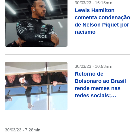
30/03/23 - 16:15min
Lewis Hamilton
comenta condenação
de Nelson Piquet por
racismo
30/03/23 - 10:53min
Retorno de
Bolsonaro ao Brasil
rende memes nas
redes sociais;
confira
30/03/23 - 7:28min