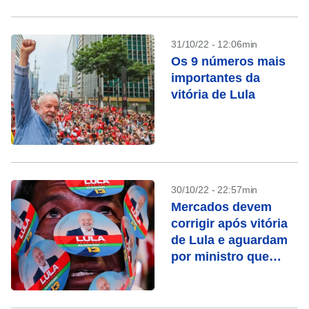
31/10/22 - 12:06min
Os 9 números mais
importantes da
vitória de Lula
30/10/22 - 22:57min
Mercados devem
corrigir após vitória
de Lula e aguardam
por ministro que
comandará
economia