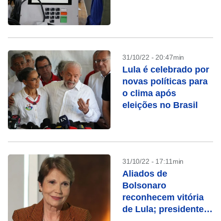
31/10/22 - 20:47min
Lula é celebrado por
novas políticas para
o clima após
eleições no Brasil
31/10/22 - 17:11min
Aliados de
Bolsonaro
reconhecem vitória
de Lula; presidente