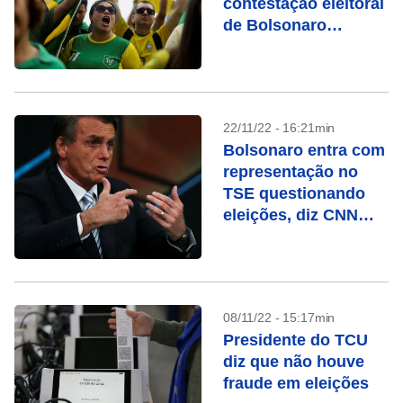
contestação eleitoral
de Bolsonaro
alimenta
manifestações
golpistas
22/11/22 - 16:21min
Bolsonaro entra com
representação no
TSE questionando
eleições, diz CNN
Brasil
08/11/22 - 15:17min
Presidente do TCU
diz que não houve
fraude em eleições