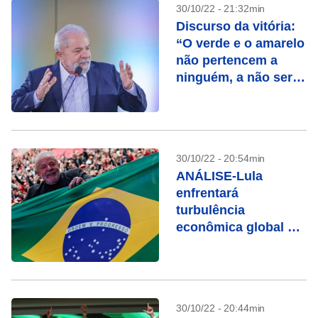
30/10/22 - 21:32min
Discurso da vitória:
“O verde e o amarelo
não pertencem a
ninguém, a não ser
ao povo brasileiro”,
disse Lula
30/10/22 - 20:54min
ANÁLISE-Lula
enfrentará
turbulência
econômica global e
força demonstrada
pelo bolsonarismo
30/10/22 - 20:44min