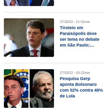
ModalMais/Futura
27/10/22 - 21:52min
Tiroteio em
Paraisópolis deve
ser tema no debate
em São Paulo;
entenda o caso
27/10/22 - 16:22min
Pesquisa Gerp
aponta Bolsonaro
com 52% contra 48%
de Lula