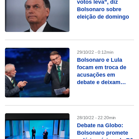
votos leva”, diz
Bolsonaro sobre
eleição de domingo
29/10/22 - 0:12min
Bolsonaro e Lula
focam em troca de
acusações em
debate e deixam
propostas de lado
28/10/22 - 22:20min
Debate na Globo:
Bolsonaro promete