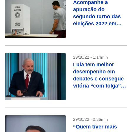
Acompanhe a
apuração do
segundo turno das
eleições 2022 em
tempo real
29/10/22 - 1:14min
Lula tem melhor
desempenho em
debates e consegue
vitória “com folga”
na Globo, avalia
campanha
29/10/22 - 0:36min
“Quem tiver mais