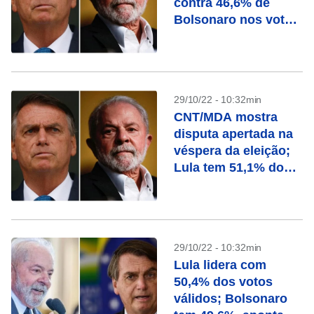
contra 46,6% de
Bolsonaro nos votos
válidos
29/10/22 - 10:32min
CNT/MDA mostra
disputa apertada na
véspera da eleição;
Lula tem 51,1% dos
válidos contra 48,9%
de Bolsonaro
29/10/22 - 10:32min
Lula lidera com
50,4% dos votos
válidos; Bolsonaro