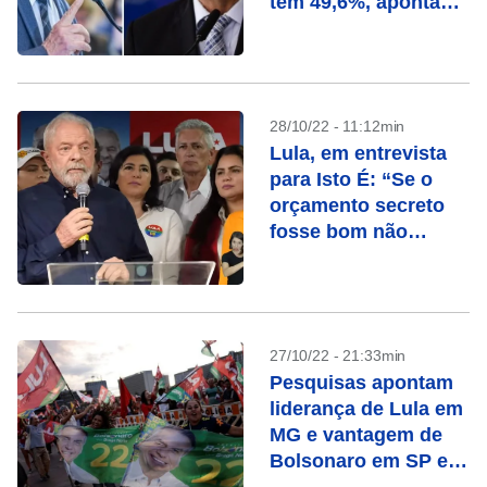
tem 49,6%, aponta
Paraná Pesquisas
28/10/22 - 11:12min
Lula, em entrevista
para Isto É: “Se o
orçamento secreto
fosse bom não
precisaria ser
secreto”
27/10/22 - 21:33min
Pesquisas apontam
liderança de Lula em
MG e vantagem de
Bolsonaro em SP e