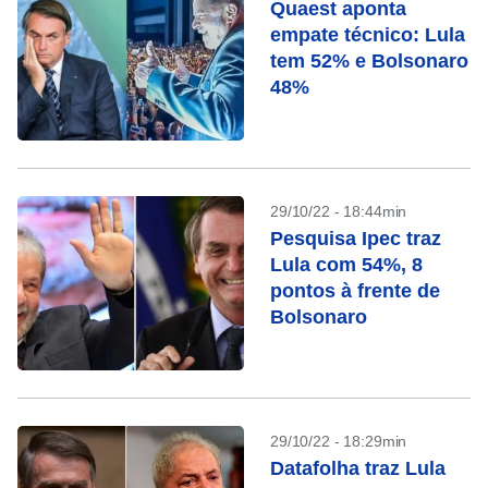
Quaest aponta
empate técnico: Lula
tem 52% e Bolsonaro
48%
29/10/22 - 18:44min
Pesquisa Ipec traz
Lula com 54%, 8
pontos à frente de
Bolsonaro
29/10/22 - 18:29min
Datafolha traz Lula