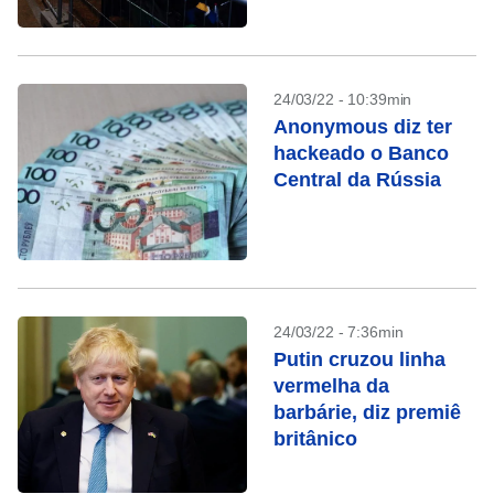
24/03/22 - 10:39min
Anonymous diz ter
hackeado o Banco
Central da Rússia
24/03/22 - 7:36min
Putin cruzou linha
vermelha da
barbárie, diz premiê
britânico