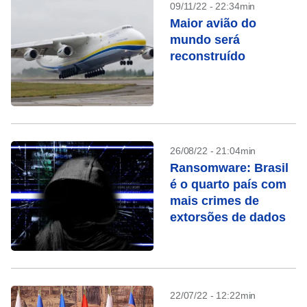
09/11/22 - 22:34min
Maior avião do
mundo será
reconstruído
26/08/22 - 21:04min
Ransomware: Brasil
é o quarto país com
mais crimes de
extorsões de dados
22/07/22 - 12:22min