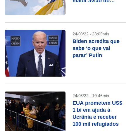
maior avião do
mundo
24/03/22 - 23:05min
Biden acredita que
sabe ‘o que vai
parar’ Putin
24/03/22 - 10:46min
EUA prometem US$
1 bi em ajuda à
Ucrânia e receber
100 mil refugiados