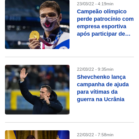
23/03/22 - 4:19min
Campeão olímpico
perde patrocínio com
empresa esportiva
após participar de
comício de Putin
22/03/22 - 9:35min
Shevchenko lança
campanha de ajuda
para vítimas da
guerra na Ucrânia
22/03/22 - 7:58min