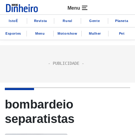
Menu
IstoÉ
Revista
Rural
Gente
Planeta
Esportes
Menu
Motorshow
Mulher
Pet
bombardeio
separatistas