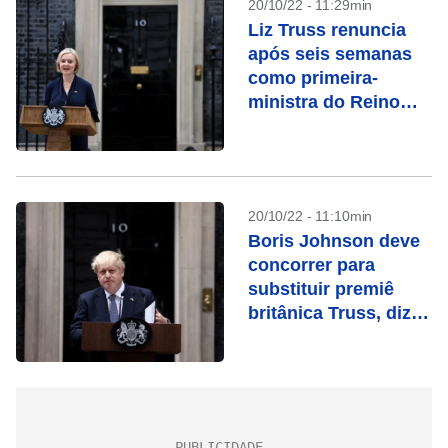
20/10/22 - 11:29min
Liz Truss renuncia
após seis semanas
como primeira-
ministra do Reino
Unido
20/10/22 - 11:10min
Boris Johnson deve
concorrer para
substituir premiê
britânica Truss, diz
Times