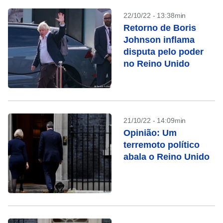
22/10/22 - 13:38min
Retorno de Boris
Johnson inflama
disputa pelo poder
no Reino Unido
21/10/22 - 14:09min
Opinião: Um
terremoto político
abala o Reino Unido