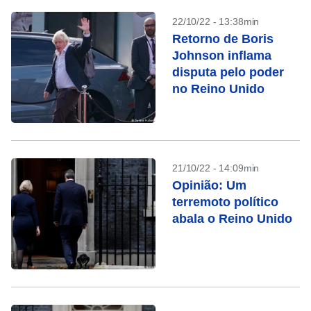
22/10/22 - 13:38min
Retorno de Boris
Johnson inflama
disputa pelo poder
no Reino Unido
21/10/22 - 14:09min
Opinião: Um
terremoto político
abala o Reino Unido