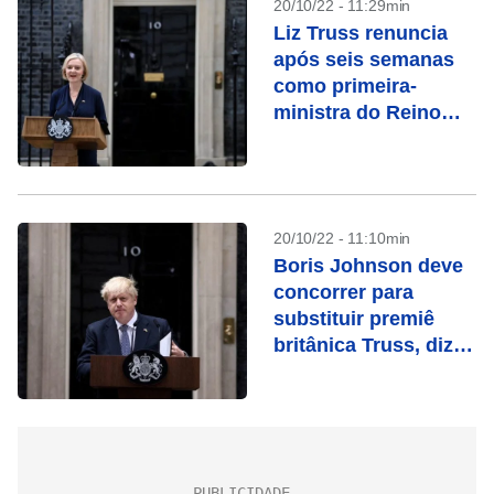
20/10/22 - 11:29min
Liz Truss renuncia
após seis semanas
como primeira-
ministra do Reino
Unido
20/10/22 - 11:10min
Boris Johnson deve
concorrer para
substituir premiê
britânica Truss, diz
Times