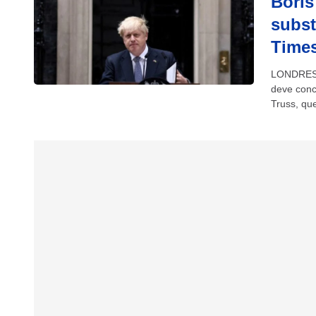
Boris
subst
Time
LONDRES (
deve conco
Truss, qu
informou o