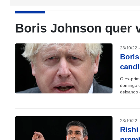
Boris Johnson quer v
23/10/22 
Boris
candi
O ex-prim
domingo q
deixando o
Truss com
23/10/22 
Rishi
premi