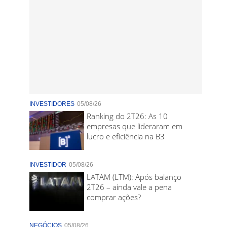
INVESTIDORES
05/08/26
Ranking do 2T26: As 10
empresas que lideraram em
lucro e eficiência na B3
INVESTIDOR
05/08/26
LATAM (LTM): Após balanço
2T26 – ainda vale a pena
comprar ações?
NEGÓCIOS
05/08/26