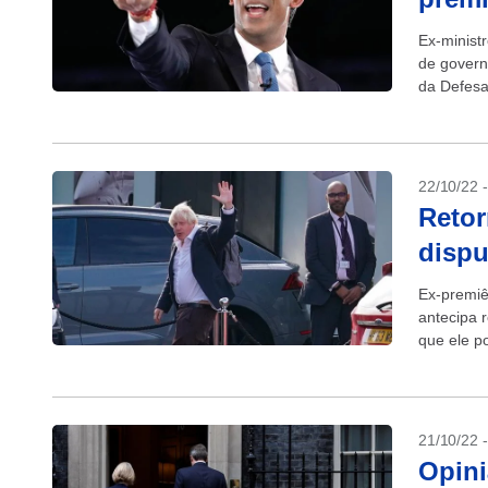
Ex-minist
de govern
da Defesa
ministro b
22/10/22 
Retor
dispu
Ex-premiê
antecipa r
que ele po
21/10/22 
Opini