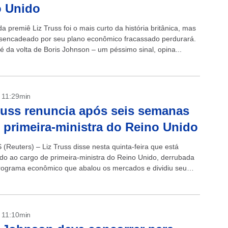
o Unido
 premiê Liz Truss foi o mais curto da história britânica, mas
sencadeado por seu plano econômico fracassado perdurará.
é da volta de Boris Johnson – um péssimo sinal, opina...
- 11:29min
russ renuncia após seis semanas
primeira-ministra do Reino Unido
Reuters) – Liz Truss disse nesta quinta-feira que está
do ao cargo de primeira-ministra do Reino Unido, derrubada
rograma econômico que abalou os mercados e dividiu seu
onservador apenas seis...
- 11:10min