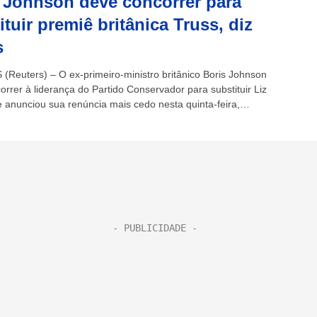
 Johnson deve concorrer para
ituir premiê britânica Truss, diz
s
Reuters) – O ex-primeiro-ministro britânico Boris Johnson
rrer à liderança do Partido Conservador para substituir Liz
e anunciou sua renúncia mais cedo nesta quinta-feira,
 Times. + Liz Truss, a...