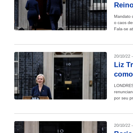
Rein
Mandato da
o caos de
Fala-se at
20/10/22 
Liz T
como 
LONDRES (
renuncian
por seu p
Partido C
20/10/22 