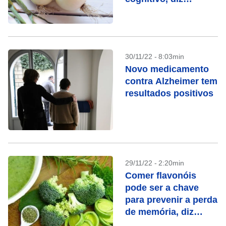
pesquisa
30/11/22 - 8:03min
Novo medicamento
contra Alzheimer tem
resultados positivos
29/11/22 - 2:20min
Comer flavonóis
pode ser a chave
para prevenir a perda
de memória, diz
estudo