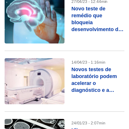
27/04/23 - 12:44min
Novo teste de
remédio que
bloqueia
desenvolvimento de
Alzheimer tem
resultados
promissores
14/04/23 - 1:16min
Novos testes de
laboratório podem
acelerar o
diagnóstico e a
pesquisa de
Parkinson
24/01/23 - 2:07min