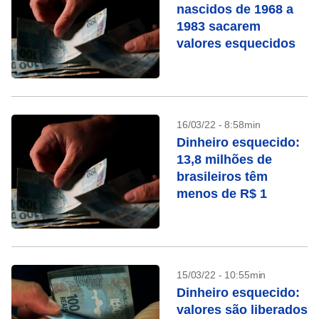
nascidos de 1968 a
1983 sacarem
valores esquecidos
16/03/22 - 8:58min
Dinheiro esquecido:
13,8 milhões de
brasileiros têm
menos de R$ 1
15/03/22 - 10:55min
Dinheiro esquecido:
valores são liberados