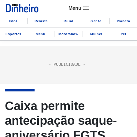
Menu
IstoÉ
Revista
Rural
Gente
Planeta
Esportes
Menu
Motorshow
Mulher
Pet
Caixa permite
antecipação saque-
aniversário FGTS