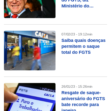
do FGTS, diz
Ministério do
Trabalho
07/02/23 - 19:12min
Saiba quais doenças
permitem o saque
total do FGTS
26/01/23 - 15:26min
Resgate de saque-
aniversário do FGTS
bate recorde para
janeiro