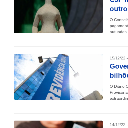
outro
O Conselh
pagamento
autuadas 
de 181...
15/12/22 
Gover
bilhõ
O Diário O
Provisóri
extraordin
14/12/22 