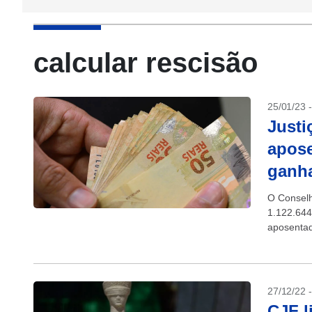
calcular rescisão
25/01/23 
Justi
apose
ganha
O Conselh
1.122.644
aposentad
justiça. 
27/12/22 
CJF l