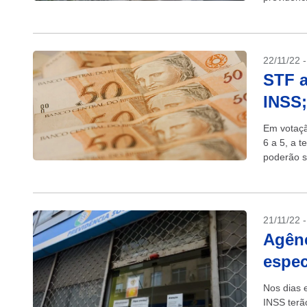
auxílios-
22/11/22 
STF a
INSS;
Em votaçã
6 a 5, a 
poderão so
21/11/22 
Agênc
espec
Nos dias 
INSS terã