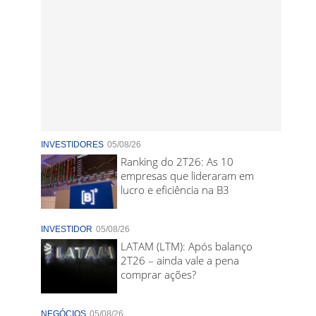
INVESTIDORES
05/08/26
Ranking do 2T26: As 10
empresas que lideraram em
lucro e eficiência na B3
INVESTIDOR
05/08/26
LATAM (LTM): Após balanço
2T26 – ainda vale a pena
comprar ações?
NEGÓCIOS
05/08/26