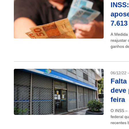
INSS:
apose
7.613
A Medida 
reajustar
ganhos de
Social (IN
06/12/22 
Falta
deve 
feira
O INSS – 
federal q
recentes 
ofício...