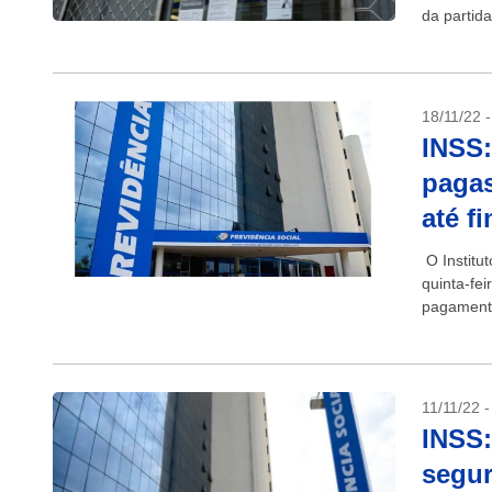
da partid
abrir para.
18/11/22 
INSS:
pagas
até f
O Institu
quinta-fe
pagamento
segurados
11/11/22 
INSS:
segur