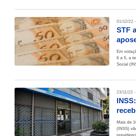
01/12/22 
STF a
apose
Em votaçã
6 a 5, a t
Social (IN
23/11/22 
INSS:
receb
Mais de 10
(INSS) vã
previdenc