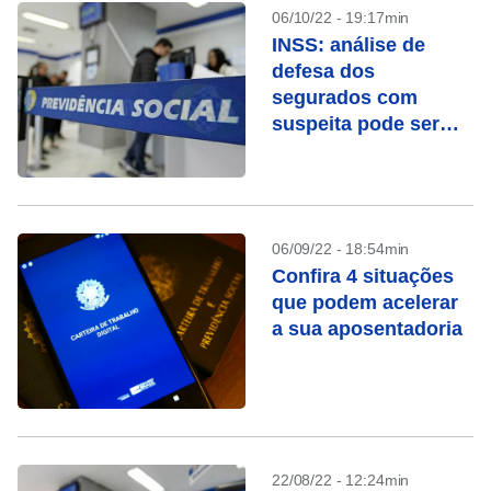
06/10/22 - 19:17min
INSS: análise de
defesa dos
segurados com
suspeita pode ser
feita em 30 dias
06/09/22 - 18:54min
Confira 4 situações
que podem acelerar
a sua aposentadoria
22/08/22 - 12:24min