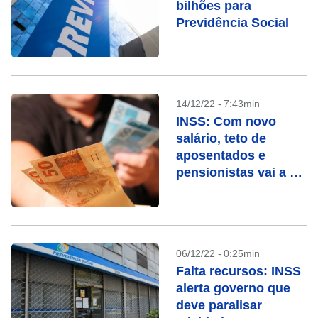
bilhões para
Previdência Social
14/12/22 - 7:43min
INSS: Com novo
salário, teto de
aposentados e
pensionistas vai a R$
7.613
06/12/22 - 0:25min
Falta recursos: INSS
alerta governo que
deve paralisar