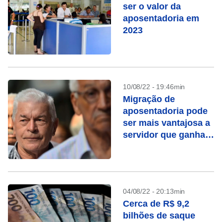
ser o valor da
aposentadoria em
2023
10/08/22 - 19:46min
Migração de
aposentadoria pode
ser mais vantajosa a
servidor que ganha
mais
04/08/22 - 20:13min
Cerca de R$ 9,2
bilhões de saque