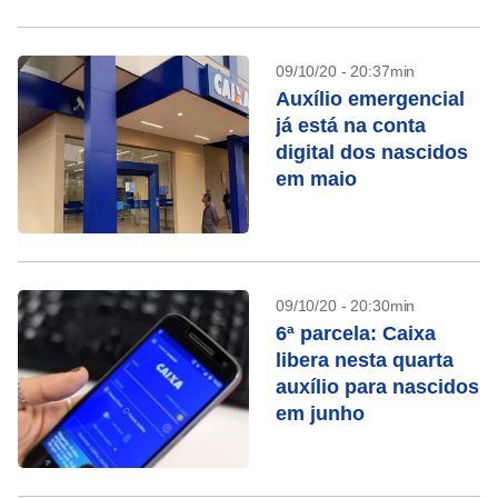
09/10/20 - 20:37min
Auxílio emergencial
já está na conta
digital dos nascidos
em maio
09/10/20 - 20:30min
6ª parcela: Caixa
libera nesta quarta
auxílio para nascidos
em junho