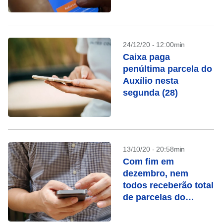
24/12/20 - 12:00min
Caixa paga
penúltima parcela do
Auxílio nesta
segunda (28)
13/10/20 - 20:58min
Com fim em
dezembro, nem
todos receberão total
de parcelas do
auxílio emergencial