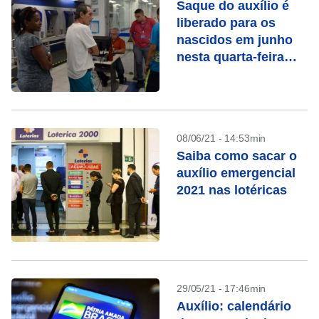
Saque do auxílio é
liberado para os
nascidos em junho
nesta quarta-feira
(09)
08/06/21 - 14:53min
Saiba como sacar o
auxílio emergencial
2021 nas lotéricas
29/05/21 - 17:46min
Auxílio: calendário