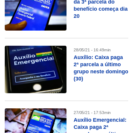
da 3ª parcela do
benefício começa dia
20
28/05/21 - 16:49min
Auxílio: Caixa paga
2ª parcela a último
grupo neste domingo
(30)
27/05/21 - 17:53min
Auxílio Emergencial:
Caixa paga 2ª