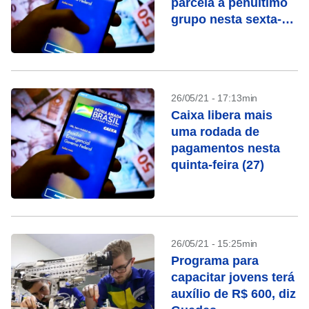
parcela a penúltimo
grupo nesta sexta-
feira (28)
26/05/21 - 17:13min
Caixa libera mais
uma rodada de
pagamentos nesta
quinta-feira (27)
26/05/21 - 15:25min
Programa para
capacitar jovens terá
auxílio de R$ 600, diz