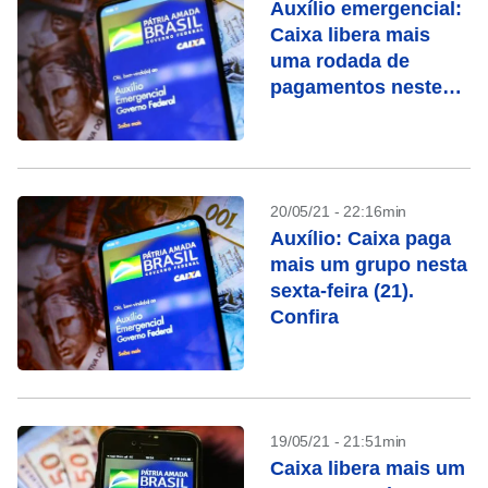
Auxílio emergencial:
Caixa libera mais
uma rodada de
pagamentos neste
sábado (22)
20/05/21 - 22:16min
Auxílio: Caixa paga
mais um grupo nesta
sexta-feira (21).
Confira
19/05/21 - 21:51min
Caixa libera mais um