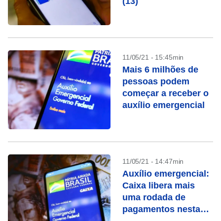
(13)
11/05/21 - 15:45min
Mais 6 milhões de
pessoas podem
começar a receber o
auxílio emergencial
11/05/21 - 14:47min
Auxílio emergencial:
Caixa libera mais
uma rodada de
pagamentos nesta