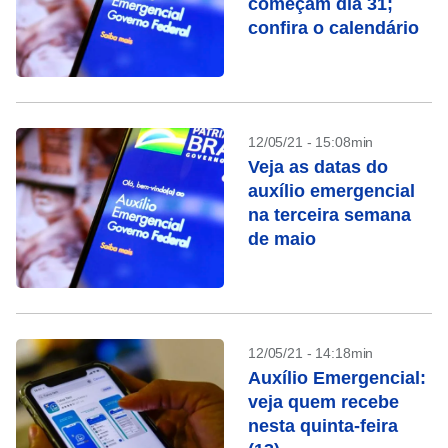
começam dia 31;
confira o calendário
12/05/21 - 15:08min
Veja as datas do
auxílio emergencial
na terceira semana
de maio
12/05/21 - 14:18min
Auxílio Emergencial:
veja quem recebe
nesta quinta-feira