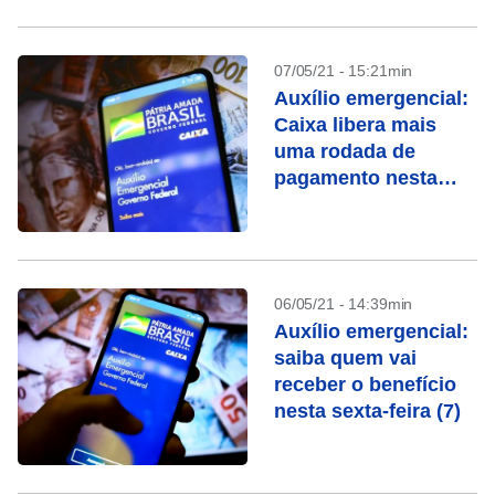
07/05/21 - 15:21min
Auxílio emergencial:
Caixa libera mais
uma rodada de
pagamento nesta
segunda-feira (10)
06/05/21 - 14:39min
Auxílio emergencial:
saiba quem vai
receber o benefício
nesta sexta-feira (7)