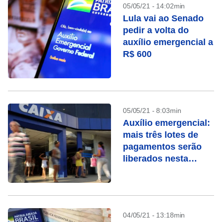
05/05/21 - 14:02min
Lula vai ao Senado
pedir a volta do
auxílio emergencial a
R$ 600
05/05/21 - 8:03min
Auxílio emergencial:
mais três lotes de
pagamentos serão
liberados nesta
semana
04/05/21 - 13:18min