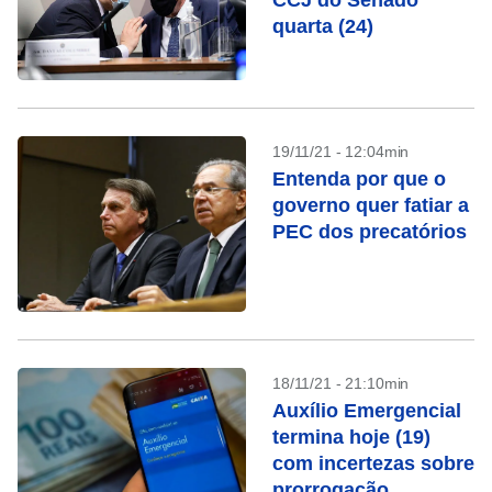
CCJ do Senado
quarta (24)
19/11/21 - 12:04min
Entenda por que o
governo quer fatiar a
PEC dos precatórios
18/11/21 - 21:10min
Auxílio Emergencial
termina hoje (19)
com incertezas sobre
prorrogação