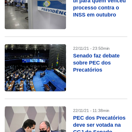
bi para quem venceu
processo contra o
INSS em outubro
22/11/21 - 23:50min
Senado faz debate
sobre PEC dos
Precatórios
22/11/21 - 11:38min
PEC dos Precatórios
deve ser votada na