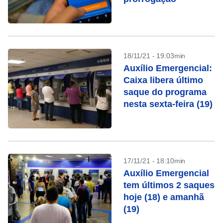
18/11/21 - 19:03min
Auxílio Emergencial:
Caixa libera último
saque do programa
nesta sexta-feira (19)
17/11/21 - 18:10min
Auxílio Emergencial
tem últimos 2 saques
hoje (18) e amanhã
(19)