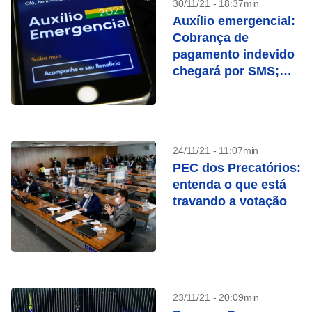
30/11/21 - 18:37min
Auxílio emergencial:
Cobrança de
pagamento indevido
chegará por SMS;
fique atento
24/11/21 - 11:07min
PEC dos Precatórios:
entenda o que está
travando a votação
23/11/21 - 20:09min