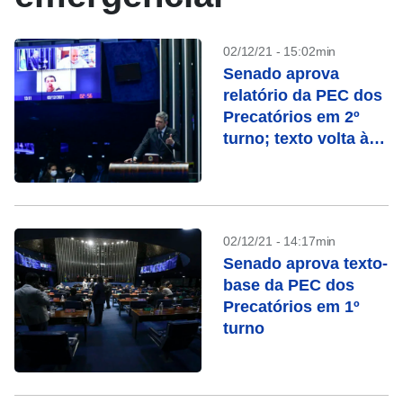
02/12/21 - 15:02min
Senado aprova
relatório da PEC dos
Precatórios em 2º
turno; texto volta à
Câmara
02/12/21 - 14:17min
Senado aprova texto-
base da PEC dos
Precatórios em 1º
turno