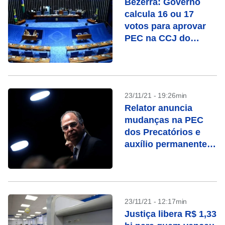
Bezerra: Governo
calcula 16 ou 17
votos para aprovar
PEC na CCJ do
Senado
23/11/21 - 19:26min
Relator anuncia
mudanças na PEC
dos Precatórios e
auxílio permanente
de R$400
23/11/21 - 12:17min
Justiça libera R$ 1,33