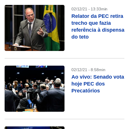
02/12/21 - 13:33min
Relator da PEC retira
trecho que fazia
referência à dispensa
do teto
02/12/21 - 8:58min
Ao vivo: Senado vota
hoje PEC dos
Precatórios