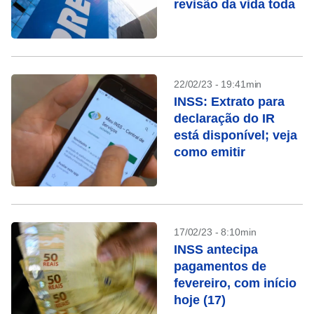
revisão da vida toda
22/02/23 - 19:41min
INSS: Extrato para
declaração do IR
está disponível; veja
como emitir
17/02/23 - 8:10min
INSS antecipa
pagamentos de
fevereiro, com início
hoje (17)