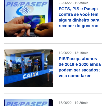
22/06/22 - 19:39min
FGTS, PIS e Pasep:
confira se você tem
algum dinheiro para
receber do governo
19/06/22 - 13:19min
PIS/Pasep: abonos
de 2019 e 2020 ainda
podem ser sacados;
veja como fazer
15/06/22 - 19:29min