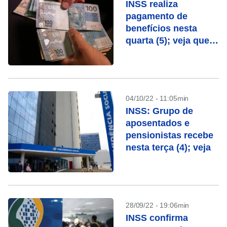
INSS realiza
pagamento de
benefícios nesta
quarta (5); veja quem
recebe
04/10/22 - 11:05min
INSS: Grupo de
aposentados e
pensionistas recebe
nesta terça (4); veja
28/09/22 - 19:06min
INSS confirma