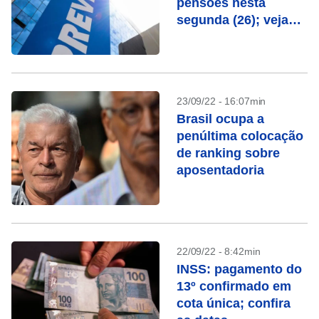
pensões nesta
segunda (26); veja
datas
23/09/22 - 16:07min
Brasil ocupa a
penúltima colocação
de ranking sobre
aposentadoria
22/09/22 - 8:42min
INSS: pagamento do
13º confirmado em
cota única; confira