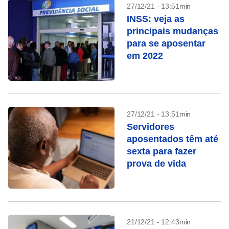
27/12/21 - 13:51min
INSS: veja as
principais mudanças
para se aposentar
em 2022
27/12/21 - 13:51min
Servidores
aposentados têm até
sexta para fazer
prova de vida
21/12/21 - 12:43min