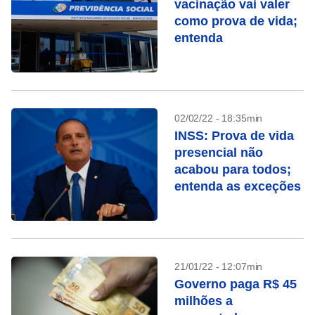
vacinação vai valer
como prova de vida;
entenda
02/02/22 - 18:35min
INSS: Prova de vida
presencial não
acabou para todos;
entenda as exceções
21/01/22 - 12:07min
Governo paga R$ 45
milhões a