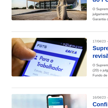
O Supremo
julgament
Garantia 
17/04/23 
Supre
revis
O Supremo
(20) o ju
Fundo de 
ganhos...
16/04/23 
Confi