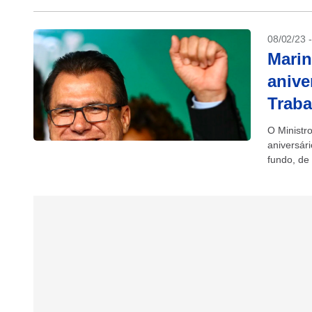
08/02/23 
Marin
anive
Traba
O Ministr
aniversár
fundo, de
IstoÉ...