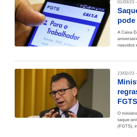
01/03/23 
Saque
pode 
A Caixa E
aniversár
nascidos 
23/02/23 
Minis
regra
FGT
O ministr
saque-ani
(FGTS), in
sua conta