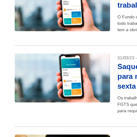
traba
O Fundo d
todo trab
tem a obr
31/03/23 
Saque
para 
sexta
Os trabal
FGTS que 
para requi
receber pa