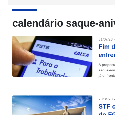
calendário saque-ani
31/07/23 
Fim d
enfre
A propost
saque-ani
já enfren
afirmou a
20/04/23 
STF c
do FG