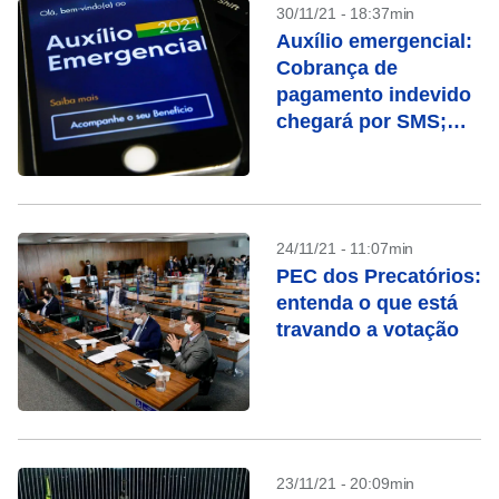
30/11/21 - 18:37min
Auxílio emergencial:
Cobrança de
pagamento indevido
chegará por SMS;
fique atento
24/11/21 - 11:07min
PEC dos Precatórios:
entenda o que está
travando a votação
23/11/21 - 20:09min