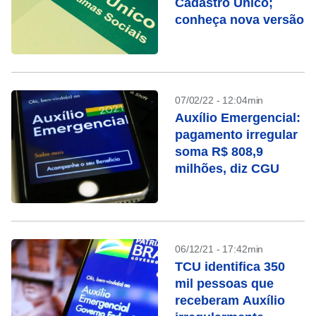
Cadastro Único;
conheça nova versão
07/02/22 - 12:04min
Auxílio Emergencial:
pagamento irregular
soma R$ 808,9
milhões, diz CGU
06/12/21 - 17:42min
TCU identifica 350
mil pessoas que
receberam Auxílio