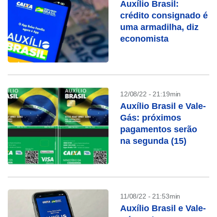
Auxílio Brasil:
crédito consignado é
uma armadilha, diz
economista
12/08/22 - 21:19min
Auxílio Brasil e Vale-
Gás: próximos
pagamentos serão
na segunda (15)
11/08/22 - 21:53min
Auxílio Brasil e Vale-