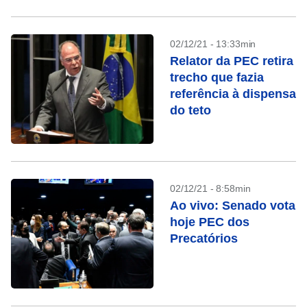
02/12/21 - 13:33min
Relator da PEC retira
trecho que fazia
referência à dispensa
do teto
02/12/21 - 8:58min
Ao vivo: Senado vota
hoje PEC dos
Precatórios