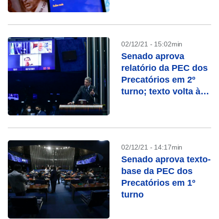
02/12/21 - 15:02min
Senado aprova
relatório da PEC dos
Precatórios em 2º
turno; texto volta à
Câmara
02/12/21 - 14:17min
Senado aprova texto-
base da PEC dos
Precatórios em 1º
turno