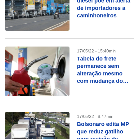
diesel põe em alerta
de importadores a
caminhoneiros
17/05/22 - 15:40min
Tabela do frete
permanece sem
alteração mesmo
com mudança do
gatilho, diz ANTT
17/05/22 - 8:47min
Bolsonaro edita MP
que reduz gatilho