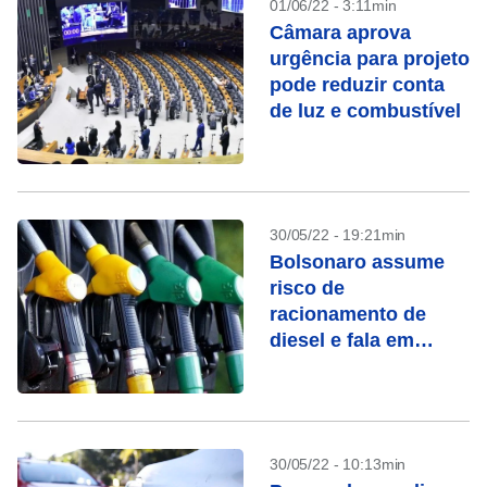
01/06/22 - 3:11min
Câmara aprova
urgência para projeto
pode reduzir conta
de luz e combustível
30/05/22 - 19:21min
Bolsonaro assume
risco de
racionamento de
diesel e fala em
campanha para
economizar
combustível
30/05/22 - 10:13min