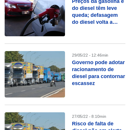
Preços da gasolina e
do diesel têm leve
queda; defasagem
do diesel volta a
subir
29/05/22 - 12:46min
Governo pode adotar
racionamento de
diesel para contornar
escassez
27/05/22 - 8:10min
Risco de falta de