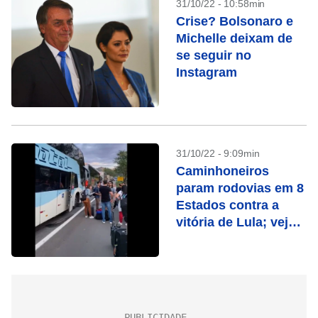
31/10/22 - 10:58min
Crise? Bolsonaro e
Michelle deixam de
se seguir no
Instagram
31/10/22 - 9:09min
Caminhoneiros
param rodovias em 8
Estados contra a
vitória de Lula; veja
vídeos