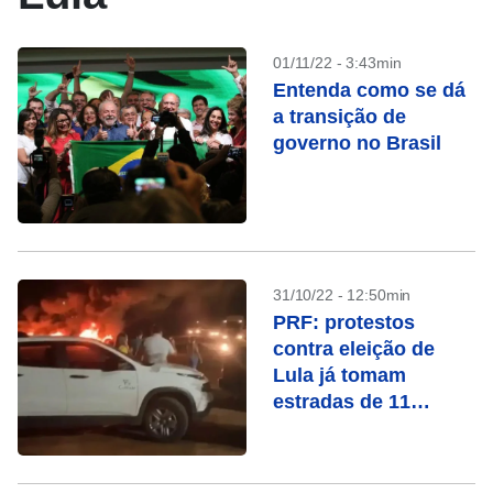
01/11/22 - 3:43min
Entenda como se dá
a transição de
governo no Brasil
31/10/22 - 12:50min
PRF: protestos
contra eleição de
Lula já tomam
estradas de 11
Estados e DF