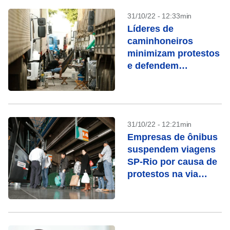
31/10/22 - 12:33min
Líderes de
caminhoneiros
minimizam protestos
e defendem
resultado da eleição
31/10/22 - 12:21min
Empresas de ônibus
suspendem viagens
SP-Rio por causa de
protestos na via
Dutra