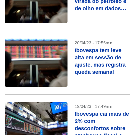
virada do petróleo e
de olho em dados
dos EUA
20/04/23 - 17:56min
Ibovespa tem leve
alta em sessão de
ajuste, mas registra
queda semanal
19/04/23 - 17:49min
Ibovespa cai mais de
2% com
desconfortos sobre