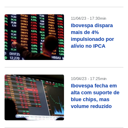
11/04/23 - 17:30min
Ibovespa dispara
mais de 4%
impulsionado por
alívio no IPCA
10/04/23 - 17:25min
Ibovespa fecha em
alta com suporte de
blue chips, mas
volume reduzido