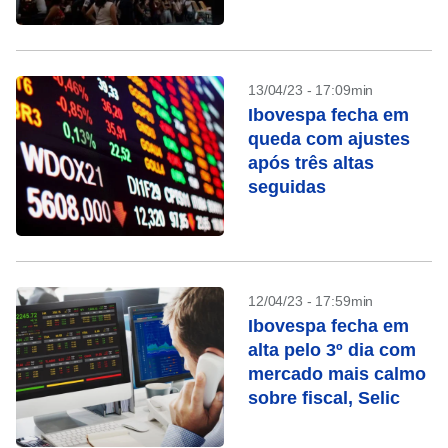
13/04/23 - 17:09min
Ibovespa fecha em
queda com ajustes
após três altas
seguidas
12/04/23 - 17:59min
Ibovespa fecha em
alta pelo 3º dia com
mercado mais calmo
sobre fiscal, Selic