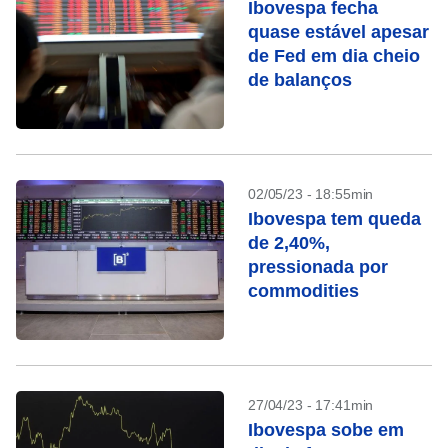
Ibovespa fecha
quase estável apesar
de Fed em dia cheio
de balanços
02/05/23 - 18:55min
Ibovespa tem queda
de 2,40%,
pressionada por
commodities
27/04/23 - 17:41min
Ibovespa sobe em