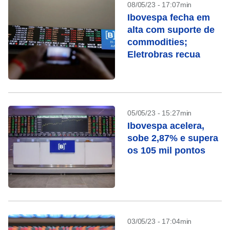
08/05/23 - 17:07min
Ibovespa fecha em
alta com suporte de
commodities;
Eletrobras recua
05/05/23 - 15:27min
Ibovespa acelera,
sobe 2,87% e supera
os 105 mil pontos
03/05/23 - 17:04min