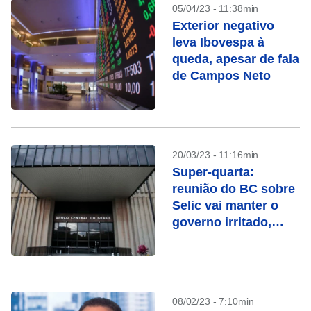
05/04/23 - 11:38min
Exterior negativo
leva Ibovespa à
queda, apesar de fala
de Campos Neto
20/03/23 - 11:16min
Super-quarta:
reunião do BC sobre
Selic vai manter o
governo irritado,
dizem analistas
08/02/23 - 7:10min