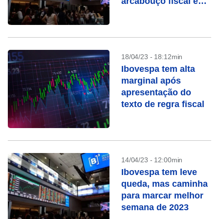
arcabouço fiscal e
queda de Vale
18/04/23 - 18:12min
Ibovespa tem alta
marginal após
apresentação do
texto de regra fiscal
14/04/23 - 12:00min
Ibovespa tem leve
queda, mas caminha
para marcar melhor
semana de 2023