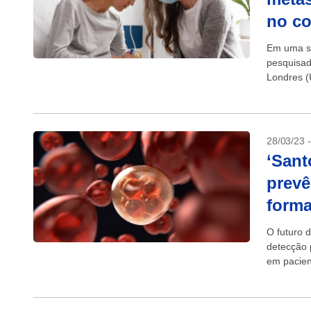
no co
Em uma sér
pesquisado
Londres 
canceríge
28/03/23 
‘Sant
prevê
form
O futuro 
detecção 
em pacie
prever...