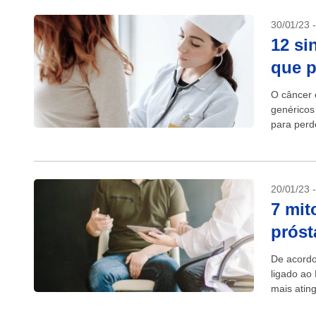
30/01/23 
12 si
que 
O câncer 
genéricos
para perd
não passa.
20/01/23 
7 mit
próst
De acordo
ligado ao
mais atin