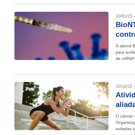
10/01/23 
BioNT
contr
A alemã B
para acel
de mRNA p
fornecer t
10/12/22 
Ativi
aliad
O câncer 
Organizaç
evitadas 