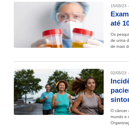
15/03/23 
Exame
até 1
Os pesqui
de urina 
de mais d
voluntários
02/03/23 
Incid
pacie
sint
O câncer 
mundo e 
Organizaç