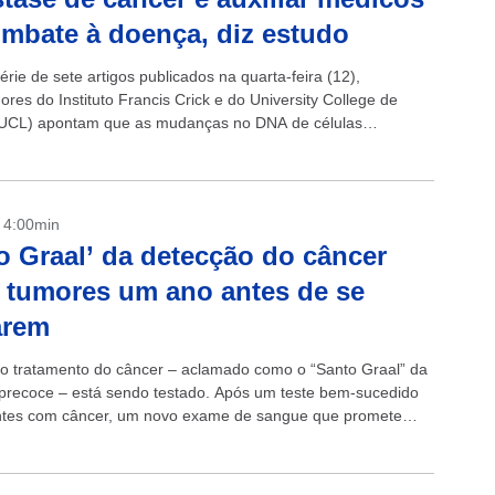
mbate à doença, diz estudo
ie de sete artigos publicados na quarta-feira (12),
res do Instituto Francis Crick e do University College de
(UCL) apontam que as mudanças no DNA de células
nas permitem prever o...
- 4:00min
o Graal’ da detecção do câncer
 tumores um ano antes de se
arem
do tratamento do câncer – aclamado como o “Santo Graal” da
precoce – está sendo testado. Após um teste bem-sucedido
ntes com câncer, um novo exame de sangue que promete