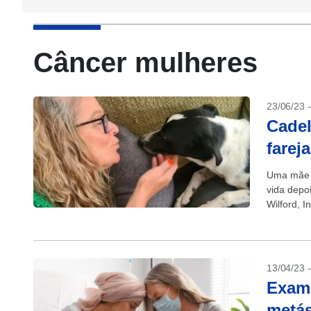
Câncer mulheres
23/06/23 
Cadel
farej
Uma mãe d
vida depoi
Wilford, I
13/04/23 
Exame
metás