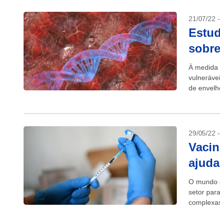
21/07/22 
Estud
sobre
À medida 
vulneráve
de envelh
que podem
29/05/22 
Vacin
ajuda
O mundo d
setor par
complexas
Universid