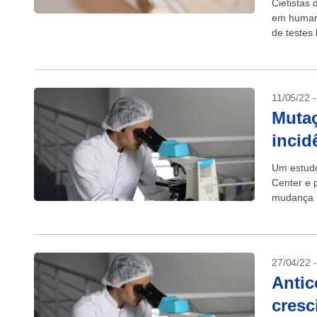
Cietistas 
em humano
de testes
cólon, pul
11/05/22 
Mutaç
incid
Um estudo
Center e 
mudança 
desenvolv
27/04/22 
Antic
cresc