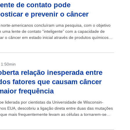
lente de contato pode
osticar e prevenir o câncer
s norte-americanos concluíram uma pesquisa, com o objetivo
m uma lente de contato “inteligente” com a capacidade de
car o câncer em estado inicial através de produtos químicos
nas lágrimas. As lentes...
- 1:50min
berta relação inesperada entre
dos fatores que causam câncer
aior frequência
e liderada por cientistas da Universidade de Wisconsin-
nos EUA, descobriu a ligação direta entre duas das mutações
 que mais frequentemente levam as células a tornarem-se
as. Se até aqui se julgava...