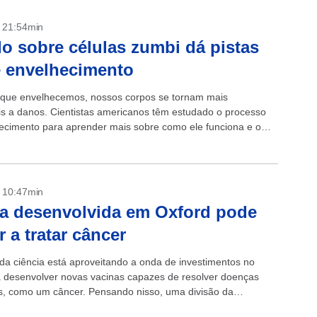
- 21:54min
o sobre células zumbi dá pistas
 envelhecimento
que envelhecemos, nossos corpos se tornam mais
is ​​a danos. Cientistas americanos têm estudado o processo
ecimento para aprender mais sobre como ele funciona e o
os fazer para prolongar...
- 10:47min
a desenvolvida em Oxford pode
r a tratar câncer
a ciência está aproveitando a onda de investimentos no
a desenvolver novas vacinas capazes de resolver doenças
, como um câncer. Pensando nisso, uma divisão da
ade de Oxford, a Oxford...