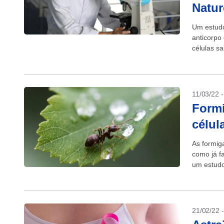
Natur
Um estudo
anticorpo
células s
apontou q
11/03/22 
Formi
célul
As formig
como já f
um estudo 
experimen
21/02/22 