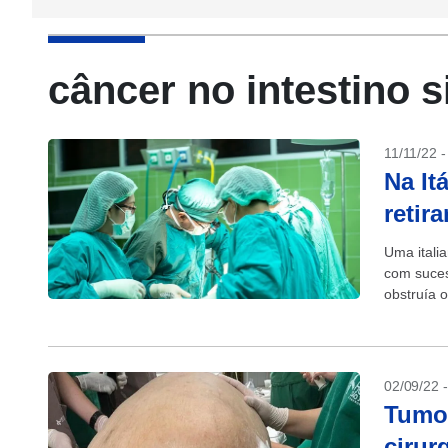
câncer no intestino 
11/11/22 
Na It
retir
Uma itali
com suces
obstruía 
02/09/22 
Tumor
cirur