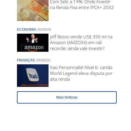
Com Selic a 14%: Onde investir
na Renda Fixa entre IPCA+ 2032
ECONOMIA
06/08/26
Jeff Bezos vende US$ 350 mi na
Amazon (AMZO34) em rali
recorde: ainda vale investir?
FINANÇAS
06/08/26
Itaú Personnalité Nível 6: cartão
World Legend eleva disputa por
alta renda
Mais Noticias