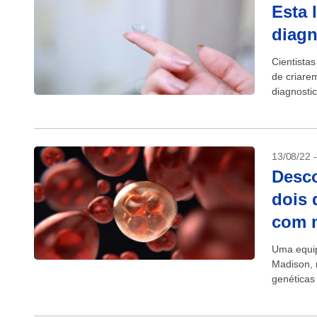
Esta 
diagn
Cientista
de criare
diagnosti
presentes 
13/08/22 
Desco
dois 
com m
Uma equip
Madison, 
genéticas
cancerígen