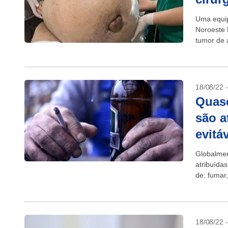
Uma equip
Noroeste 
tumor de 
(31). A...
18/08/22 
Quase
são a
evitá
Globalmen
atribuídas
de: fumar,
sugere...
18/08/22 