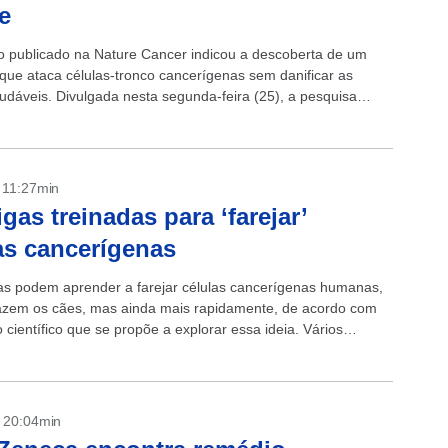
e
 publicado na Nature Cancer indicou a descoberta de um
 que ataca células-tronco cancerígenas sem danificar as
audáveis. Divulgada nesta segunda-feira (25), a pesquisa
ue o Petosemtamab (MCLA-158) evita que...
- 11:27min
gas treinadas para ‘farejar’
as cancerígenas
as podem aprender a farejar células cancerígenas humanas,
azem os cães, mas ainda mais rapidamente, de acordo com
científico que se propõe a explorar essa ideia. Vários
tos mostraram...
- 20:04min