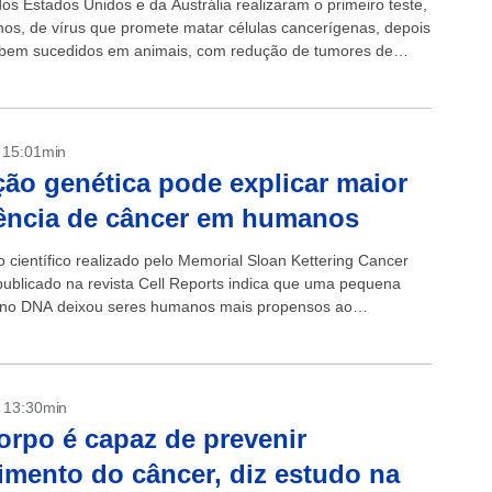
dos Estados Unidos e da Austrália realizaram o primeiro teste,
s, de vírus que promete matar células cancerígenas, depois
 bem sucedidos em animais, com redução de tumores de
mão, ovário...
- 15:01min
ão genética pode explicar maior
ência de câncer em humanos
 científico realizado pelo Memorial Sloan Kettering Cancer
publicado na revista Cell Reports indica que uma pequena
no DNA deixou seres humanos mais propensos ao
imento de câncer. Pesquisadores notaram...
- 13:30min
orpo é capaz de prevenir
imento do câncer, diz estudo na