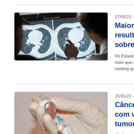
27/05/22 
Maior
resul
sobre
Os Estado
mais que 
ranking q
26/05/22 
Cânce
com v
tumo