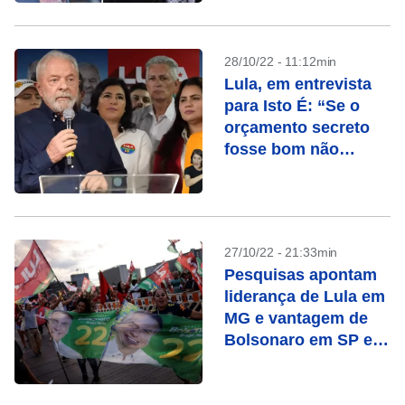
28/10/22 - 11:12min
Lula, em entrevista
para Isto É: “Se o
orçamento secreto
fosse bom não
precisaria ser
secreto”
27/10/22 - 21:33min
Pesquisas apontam
liderança de Lula em
MG e vantagem de
Bolsonaro em SP e
RJ