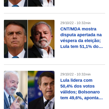
válidos
29/10/22 - 10:32min
CNT/MDA mostra
disputa apertada na
véspera da eleição;
Lula tem 51,1% dos
válidos contra 48,9%
de Bolsonaro
29/10/22 - 10:32min
Lula lidera com
50,4% dos votos
válidos; Bolsonaro
tem 49,6%, aponta
Paraná Pesquisas