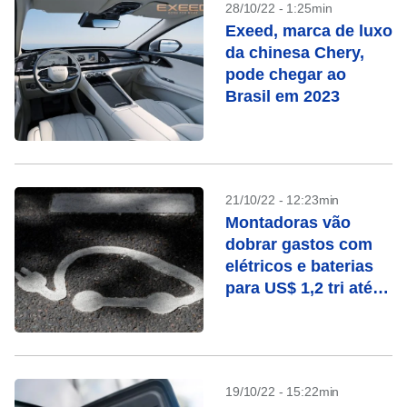
28/10/22 - 1:25min
Exeed, marca de luxo
da chinesa Chery,
pode chegar ao
Brasil em 2023
21/10/22 - 12:23min
Montadoras vão
dobrar gastos com
elétricos e baterias
para US$ 1,2 tri até
2030
19/10/22 - 15:22min