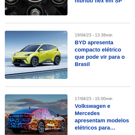
híbrido flex em SP
19/04/23 - 13:38min
BYD apresenta
compacto elétrico
que pode vir para o
Brasil
17/04/23 - 15:00min
Volkswagen e
Mercedes
apresentam modelos
elétricos para