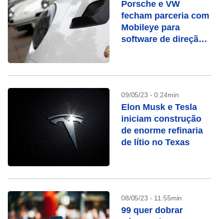
Porsche e VW
fecham parceria com
Mobileye para
software de direção
automatizada
09/05/23 - 0:24min
Elon Musk e Tesla
iniciam construção
de enorme refinaria
de lítio no Texas
08/05/23 - 11:55min
99 quer dobrar