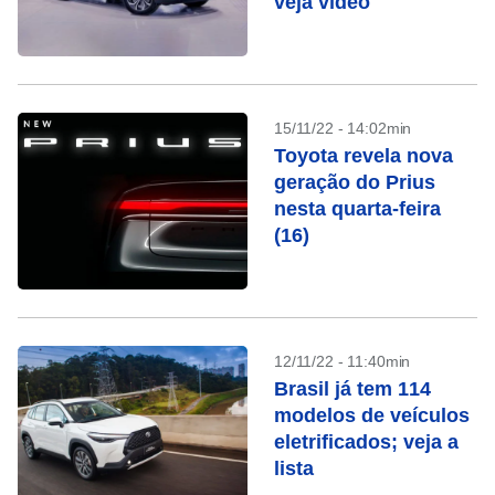
veja vídeo
15/11/22 - 14:02min
Toyota revela nova
geração do Prius
nesta quarta-feira
(16)
12/11/22 - 11:40min
Brasil já tem 114
modelos de veículos
eletrificados; veja a
lista