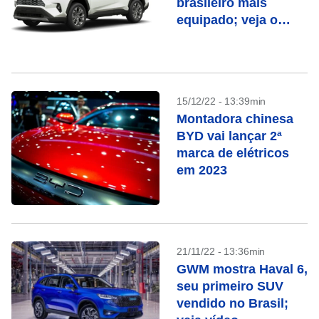
brasileiro mais
equipado; veja o
preço
15/12/22 - 13:39min
Montadora chinesa
BYD vai lançar 2ª
marca de elétricos
em 2023
21/11/22 - 13:36min
GWM mostra Haval 6,
seu primeiro SUV
vendido no Brasil;