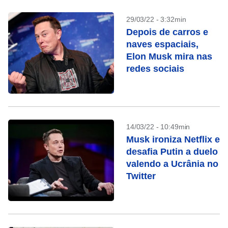
29/03/22 - 3:32min
Depois de carros e
naves espaciais,
Elon Musk mira nas
redes sociais
14/03/22 - 10:49min
Musk ironiza Netflix e
desafia Putin a duelo
valendo a Ucrânia no
Twitter