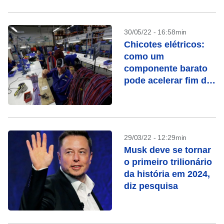
30/05/22 - 16:58min
Chicotes elétricos:
como um
componente barato
pode acelerar fim da
era do carro a
combustão
29/03/22 - 12:29min
Musk deve se tornar
o primeiro trilionário
da história em 2024,
diz pesquisa