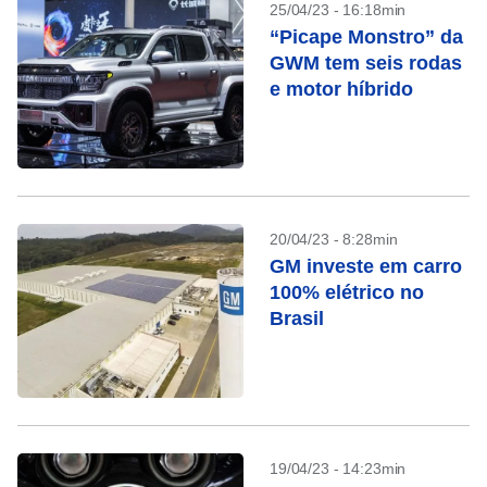
25/04/23 - 16:18min
“Picape Monstro” da
GWM tem seis rodas
e motor híbrido
20/04/23 - 8:28min
GM investe em carro
100% elétrico no
Brasil
19/04/23 - 14:23min