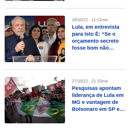
28/10/22 - 11:12min
Lula, em entrevista
para Isto É: “Se o
orçamento secreto
fosse bom não
precisaria ser
secreto”
27/10/22 - 21:33min
Pesquisas apontam
liderança de Lula em
MG e vantagem de
Bolsonaro em SP e
RJ