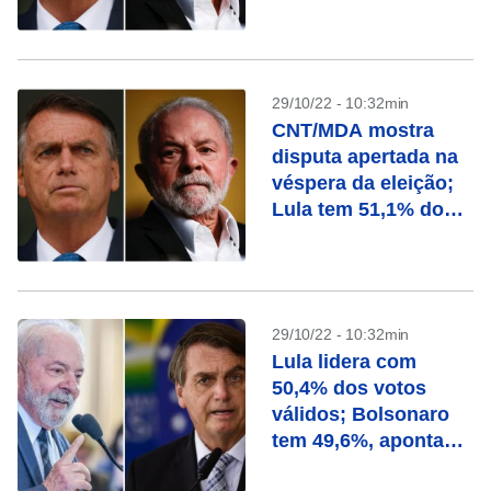
válidos
29/10/22 - 10:32min
CNT/MDA mostra
disputa apertada na
véspera da eleição;
Lula tem 51,1% dos
válidos contra 48,9%
de Bolsonaro
29/10/22 - 10:32min
Lula lidera com
50,4% dos votos
válidos; Bolsonaro
tem 49,6%, aponta
Paraná Pesquisas