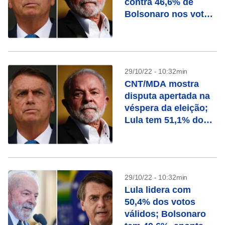
contra 46,6% de
Bolsonaro nos votos
válidos
29/10/22 - 10:32min
CNT/MDA mostra
disputa apertada na
véspera da eleição;
Lula tem 51,1% dos
válidos contra 48,9%
de Bolsonaro
29/10/22 - 10:32min
Lula lidera com
50,4% dos votos
válidos; Bolsonaro