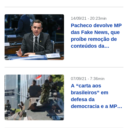
14/09/21 - 20:23min
Pacheco devolve MP
das Fake News, que
proíbe remoção de
conteúdos da
internet
07/09/21 - 7:36min
A “carta aos
brasileiros” em
defesa da
democracia e a MP
que libera fake news