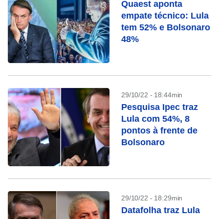
Quaest aponta
empate técnico: Lula
tem 52% e Bolsonaro
48%
29/10/22 - 18:44min
Pesquisa Ipec traz
Lula com 54%, 8
pontos à frente de
Bolsonaro
29/10/22 - 18:29min
Datafolha traz Lula