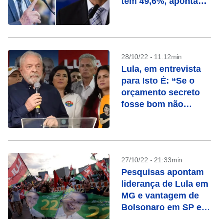
tem 49,6%, aponta
Paraná Pesquisas
28/10/22 - 11:12min
Lula, em entrevista
para Isto É: “Se o
orçamento secreto
fosse bom não
precisaria ser
secreto”
27/10/22 - 21:33min
Pesquisas apontam
liderança de Lula em
MG e vantagem de
Bolsonaro em SP e