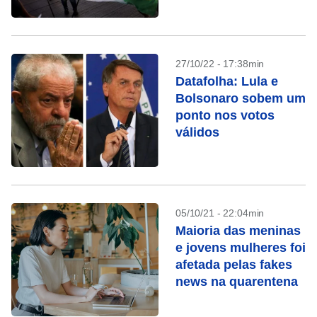
RJ
27/10/22 - 17:38min
Datafolha: Lula e
Bolsonaro sobem um
ponto nos votos
válidos
05/10/21 - 22:04min
Maioria das meninas
e jovens mulheres foi
afetada pelas fakes
news na quarentena