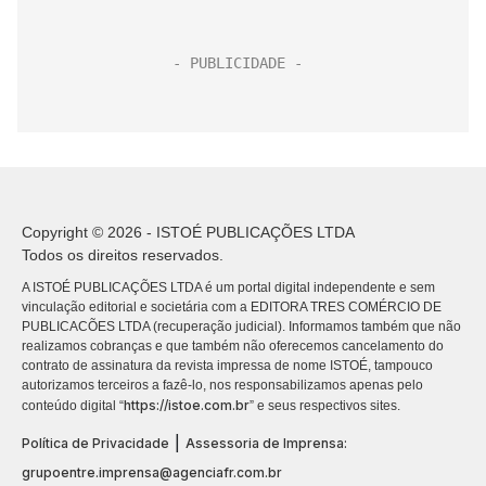
Copyright © 2026 - ISTOÉ PUBLICAÇÕES LTDA
Todos os direitos reservados.
A ISTOÉ PUBLICAÇÕES LTDA é um portal digital independente e sem
vinculação editorial e societária com a EDITORA TRES COMÉRCIO DE
PUBLICACÕES LTDA (recuperação judicial). Informamos também que não
realizamos cobranças e que também não oferecemos cancelamento do
contrato de assinatura da revista impressa de nome ISTOÉ, tampouco
autorizamos terceiros a fazê-lo, nos responsabilizamos apenas pelo
https://istoe.com.br
conteúdo digital “
” e seus respectivos sites.
|
Política de Privacidade
Assessoria de Imprensa:
grupoentre.imprensa@agenciafr.com.br