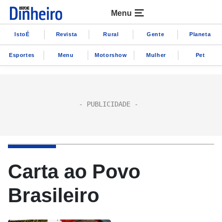
Menu
IstoÉ
Revista
Rural
Gente
Planeta
Esportes
Menu
Motorshow
Mulher
Pet
Carta ao Povo
Brasileiro