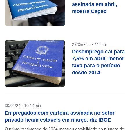
assinada em abril,
mostra Caged
29/05/24 - 9:11min
Desemprego cai para
7,5% em abril, menor
taxa para o período
desde 2014
30/04/24 - 10:14min
Empregados com carteira assinada no setor
privado ficam estáveis em março, diz IBGE
O primeiro trimestre de 2024 mostrou estabilidade no número de