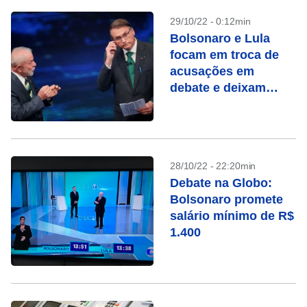
29/10/22 - 0:12min
Bolsonaro e Lula
focam em troca de
acusações em
debate e deixam
propostas de lado
28/10/22 - 22:20min
Debate na Globo:
Bolsonaro promete
salário mínimo de R$
1.400