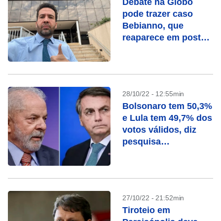
Debate na Globo
pode trazer caso
Bebianno, que
reaparece em posts
de Janones e
Marinho
28/10/22 - 12:55min
Bolsonaro tem 50,3%
e Lula tem 49,7% dos
votos válidos, diz
pesquisa
ModalMais/Futura
27/10/22 - 21:52min
Tiroteio em