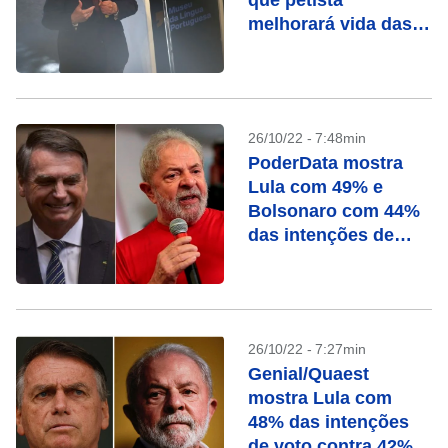
que petista
melhorará vida das
pessoas
26/10/22 - 7:48min
PoderData mostra
Lula com 49% e
Bolsonaro com 44%
das intenções de
voto
26/10/22 - 7:27min
Genial/Quaest
mostra Lula com
48% das intenções
de voto contra 42%