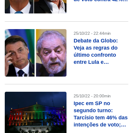
de Bolsonaro
25/10/22 - 22:44min
Debate da Globo:
Veja as regras do
último confronto
entre Lula e
Bolsonaro
25/10/22 - 20:00min
Ipec em SP no
segundo turno:
Tarcísio tem 46% das
intenções de voto;
Haddad, 43%